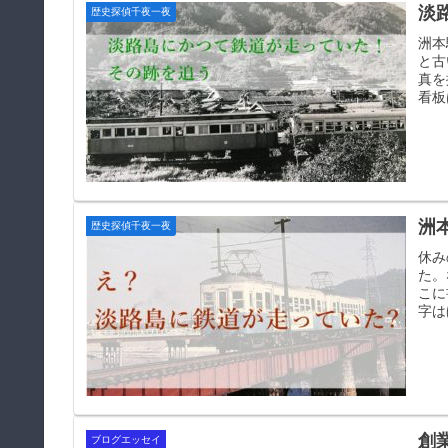
淡
歴史探偵千夜一夜
洲本
と古
真を
看板
洲
歴史探偵千夜一夜
休み
た。
こに
字は
創
ブログエッセイ