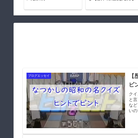
【
ブログエッセイ
ピ
クイ
と言
など
いの