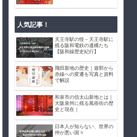
人気記事！
天王寺駅の怪－天王寺駅に
残る阪和電鉄の遺構たち
【阪和線歴史紀行】
飛田新地の歴史｜遊郭から
赤線への変遷を写真と資料
で解説
和泉市の信太山新地とは｜
大阪泉州に残る風俗街の歴
史と現在｜
日本人が知らない、世界の
仲が悪い国々