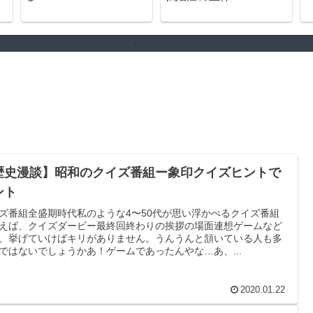
歴史漫談】昭和のクイズ番組ー象印クイズヒントで
ント
ズ番組全盛期時代私のような4〜50代が思い浮かべるクイズ番組
えば、クイズダービー最終回終わりの挨拶の場面連想ゲームなど
、挙げていけばキリがありません。うんうんと頷いている人も多
ではないでしょうかあ！ゲームであったんやな…あ、...
2020.01.22