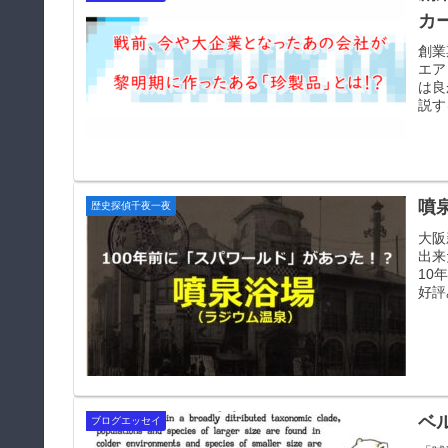
カ
創業
エア
は良
説す
噴
歴史探偵千夜一夜
大阪
出来
10
好評
ベ
ブログエッセイ