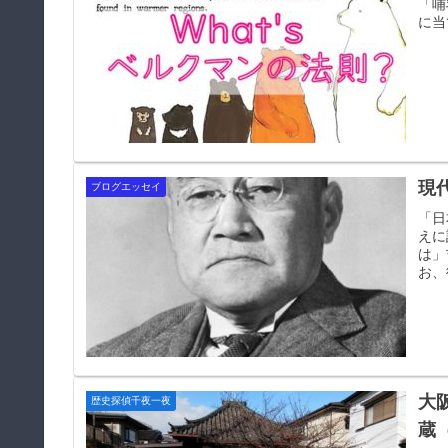
「哺
に当
現
ブログエッセイ
「日
えに
は」
お、
大
歴史探偵千夜一夜
蔵