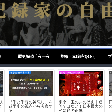
せ
歴史探偵千夜一夜
遊郭・赤線跡をゆく
ブ
ブログエッセイ
ブログエッセイ
山
あの会社が…倒産して今
京大はなぜ変人を生むの
赤
はないゲーム会社たち
か－その理由を考察する