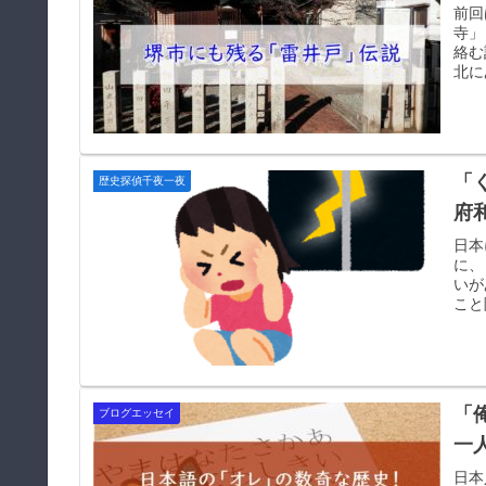
前回
寺」
絡む
北に
「
歴史探偵千夜一夜
府
日本
に、
いが
こと
「
ブログエッセイ
一
日本