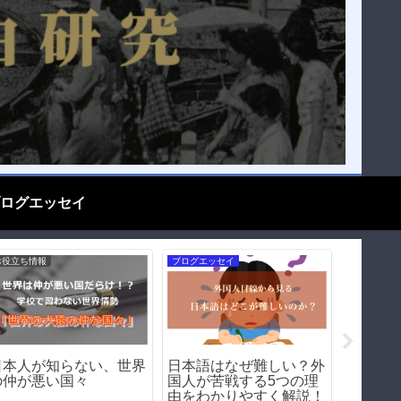
ログエッセイ
遊郭・赤線跡をゆく
歴史探偵千夜一夜
遊郭・赤線
堺・乳守遊郭（大阪府堺
阪和線の前身「阪和電
松島遊
市）｜遊郭・赤線跡をゆ
鉄」とは？｜天王寺〜和
｜松島
く｜
歌山を結んだ伝説の私鉄
た日本