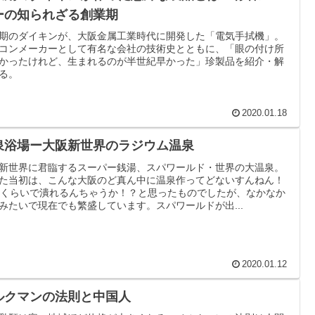
ーの知られざる創業期
期のダイキンが、大阪金属工業時代に開発した「電気手拭機」。
コンメーカーとして有名な会社の技術史とともに、「眼の付け所
かったけれど、生まれるのが半世紀早かった」珍製品を紹介・解
る。
2020.01.18
泉浴場ー大阪新世界のラジウム温泉
新世界に君臨するスーパー銭湯、スパワールド・世界の大温泉。
た当初は、こんな大阪のど真ん中に温泉作ってどないすんねん！
年くらいで潰れるんちゃうか！？と思ったものでしたが、なかなか
みたいで現在でも繁盛しています。スパワールドが出...
2020.01.12
ルクマンの法則と中国人