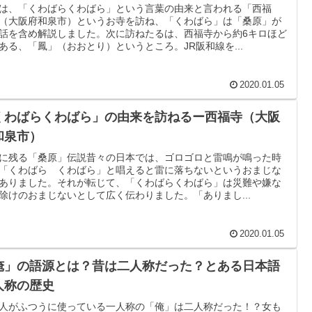
は、「くわばらくわばら」という言葉の由来と言われる「西福
（大阪府和泉市）というお寺を訪ね、「くわばら」は「桑原」が
話を含め解説しました。次に訪ねたるは、西福寺から約6キロほど
ある、「鳳」（おおとり）というところ。JR阪和線を...
2020.01.05
くわばらくわばら」の由来を訪ねるー西福寺（大阪
和泉市）
に残る「桑原」伝説昔々の日本では、ゴロゴロと雷鳴が鳴った時
「くわばら くわばら」と唱えると雷に落ちないというおまじな
ありました。それが転じて、「くわばらくわばら」は災難や嫌な
除けのおまじないとして広く伝わりました。「ありまし...
2020.01.05
俺」の語源とは？昔は二人称だった？とある日本語
人称の歴史
人がふつうに使っている一人称の「俺」は二人称だった！？女も