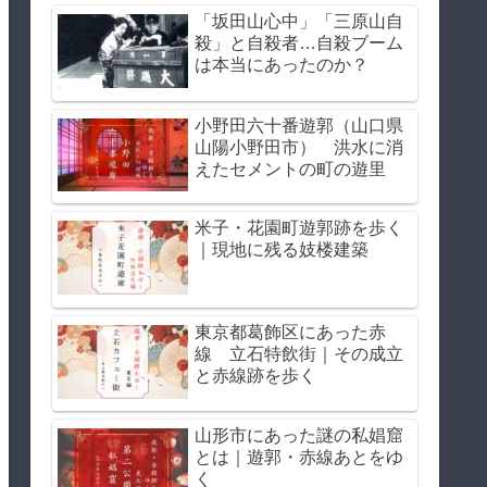
「坂田山心中」「三原山自
殺」と自殺者…自殺ブーム
は本当にあったのか？
小野田六十番遊郭（山口県
山陽小野田市） 洪水に消
えたセメントの町の遊里
米子・花園町遊郭跡を歩く
｜現地に残る妓楼建築
東京都葛飾区にあった赤
線 立石特飲街｜その成立
と赤線跡を歩く
山形市にあった謎の私娼窟
とは｜遊郭・赤線あとをゆ
く