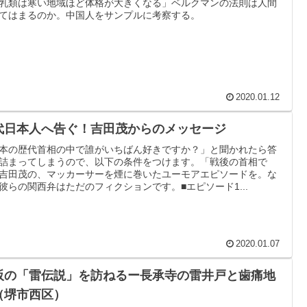
乳類は寒い地域ほど体格が大きくなる」ベルクマンの法則は人間
てはまるのか。中国人をサンプルに考察する。
2020.01.12
代日本人へ告ぐ！吉田茂からのメッセージ
本の歴代首相の中で誰がいちばん好きですか？」と聞かれたら答
詰まってしまうので、以下の条件をつけます。「戦後の首相で
吉田茂の、マッカーサーを煙に巻いたユーモアエピソードを。な
彼らの関西弁はただのフィクションです。■エピソード1...
2020.01.07
阪の「雷伝説」を訪ねるー長承寺の雷井戸と歯痛地
（堺市西区）