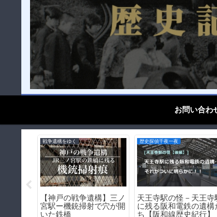
お問い合わ
歴史探偵千夜一夜
遊郭・赤線跡をゆく
しい？外
天王新地の歴史（和歌
横山やすし－昭和最後の
5つの理
県和歌山市）｜遊郭・
芸人の幼少期を訪ねる
く解説！
線跡をゆく｜