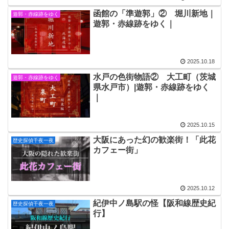
函館の「準遊郭」② 堀川新地｜
遊郭・赤線跡をゆく
遊郭・赤線跡をゆく｜
2025.10.18
水戸の色街物語② 大工町（茨城
遊郭・赤線跡をゆく
県水戸市）|遊郭・赤線跡をゆく
｜
2025.10.15
大阪にあった幻の歓楽街！「此花
歴史探偵千夜一夜
カフェー街」
2025.10.12
紀伊中ノ島駅の怪【阪和線歴史紀
歴史探偵千夜一夜
行】