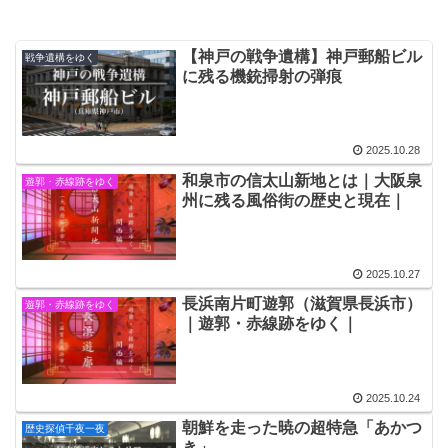
【神戸の戦争遺構】神戸郵船ビル
戦争遺構をゆく
に残る機銃掃射の弾痕
2025.10.28
和泉市の信太山新地とは｜大阪泉
遊郭・赤線跡をゆく
州に残る風俗街の歴史と現在｜
2025.10.27
長浜南片町遊郭（滋賀県長浜市）
遊郭・赤線跡をゆく
｜遊郭・赤線跡をゆく｜
2025.10.24
朝鮮を走った暁の超特急「あかつ
歴史探偵千夜一夜
き」