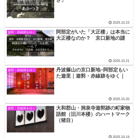
2025.10.23
阿部定がいた「大正楼」は本当に
遊郭・赤線跡をゆく
大正楼なのか？ 京口新地の謎
2025.10.21
丹波篠山の京口新地−阿部定もい
遊郭・赤線跡をゆく
た遊里｜遊郭・赤線跡をゆく｜
2025.10.20
大和郡山・洞泉寺遊郭跡の町家物
遊郭・赤線跡をゆく
語館（旧川本楼）のハートマーク
（猪目）
2025.10.19