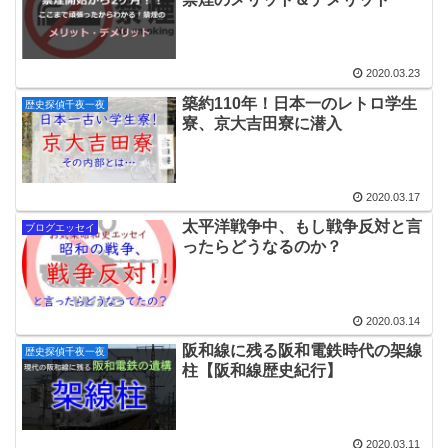
2020.03.23
築約110年！日本一のレトロ学生
歴史探偵千夜一夜
寮、京大吉田寮に潜入
2020.03.17
太平洋戦争中、もし戦争反対と言
ブログエッセイ
ったらどうなるのか？
2020.03.14
阪和線に残る阪和電鉄時代の架線
歴史探偵千夜一夜
柱【阪和線歴史紀行】
2020.03.11