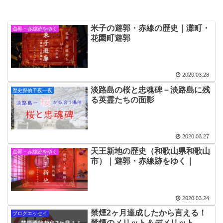
米子の遊郭・赤線の歴史｜灘町・
遊郭・赤線跡をゆく
花園町遊郭
2020.03.28
淡路島の桜と忠魂碑－淡路島に残
歴史探偵千夜一夜
る英霊たちの面影
2020.03.27
天王新地の歴史（和歌山県和歌山
遊郭・赤線跡をゆく
市）｜遊郭・赤線跡をゆく｜
2020.03.24
禁煙2ヶ月達成したから言える！
ブログエッセイ
禁煙のメリット＆デメリット