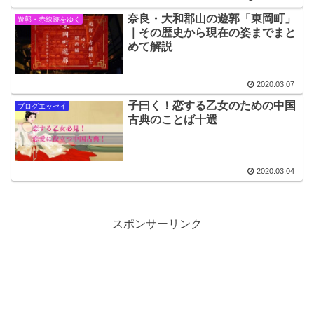
奈良・大和郡山の遊郭「東岡町」
遊郭・赤線跡をゆく
｜その歴史から現在の姿までまと
めて解説
2020.03.07
子曰く！恋する乙女のための中国
ブログエッセイ
古典のことば十選
2020.03.04
スポンサーリンク