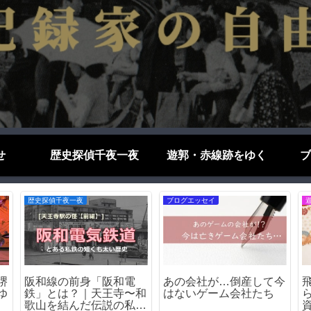
せ
歴史探偵千夜一夜
遊郭・赤線跡をゆく
ブ
歴史探偵千夜一夜
ブログエッセイ
堺
阪和線の前身「阪和電
あの会社が…倒産して今
ゆ
鉄」とは？｜天王寺〜和
はないゲーム会社たち
歌山を結んだ伝説の私鉄