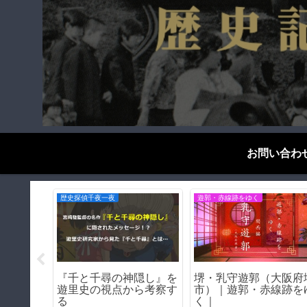
お問い合わ
歴史探偵千夜一夜
遊郭・赤線跡をゆく
構】三ノ
『千と千尋の神隠し』を
堺・乳守遊郭（大阪府
で穴が開
遊里史の視点から考察す
市）｜遊郭・赤線跡を
る
く｜