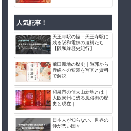
人気記事！
天王寺駅の怪－天王寺駅に
残る阪和電鉄の遺構たち
【阪和線歴史紀行】
飛田新地の歴史｜遊郭から
赤線への変遷を写真と資料
で解説
和泉市の信太山新地とは｜
大阪泉州に残る風俗街の歴
史と現在｜
日本人が知らない、世界の
仲が悪い国々