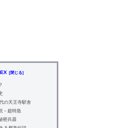
DEX
？
史
代の天王寺駅舎
説－超特急
秘密兵器
ある都市伝説