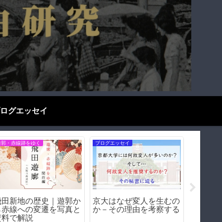
ログエッセイ
遊郭・赤線跡をゆく
ブログエッセイ
お役立ち情
飛田新地の歴史｜遊郭か
京大はなぜ変人を生むの
日本人
ら赤線への変遷を写真と
か－その理由を考察する
の仲が
資料で解説