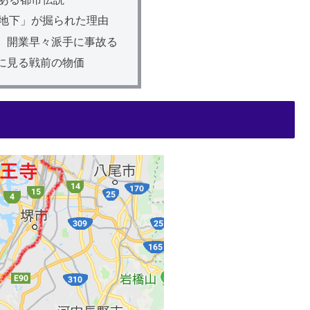
地下」が掘られた理由
、開業早々派手に事故る
に見る戦前の物価