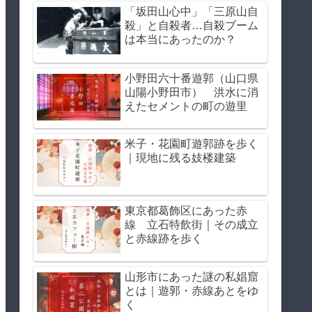
「坂田山心中」「三原山自
殺」と自殺者…自殺ブーム
は本当にあったのか？
小野田六十番遊郭（山口県
山陽小野田市） 洪水に消
えたセメントの町の遊里
米子・花園町遊郭跡を歩く
｜現地に残る妓楼建築
東京都葛飾区にあった赤
線 立石特飲街｜その成立
と赤線跡を歩く
山形市にあった謎の私娼窟
とは｜遊郭・赤線あとをゆ
く