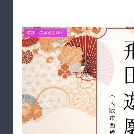
遊郭・赤線跡をゆく