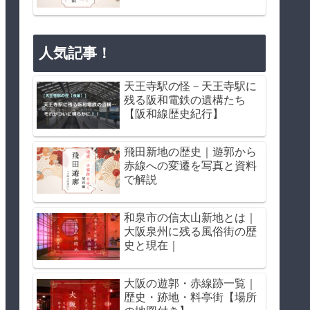
人気記事！
天王寺駅の怪－天王寺駅に
残る阪和電鉄の遺構たち
【阪和線歴史紀行】
飛田新地の歴史｜遊郭から
赤線への変遷を写真と資料
で解説
和泉市の信太山新地とは｜
大阪泉州に残る風俗街の歴
史と現在｜
大阪の遊郭・赤線跡一覧｜
歴史・跡地・料亭街【場所