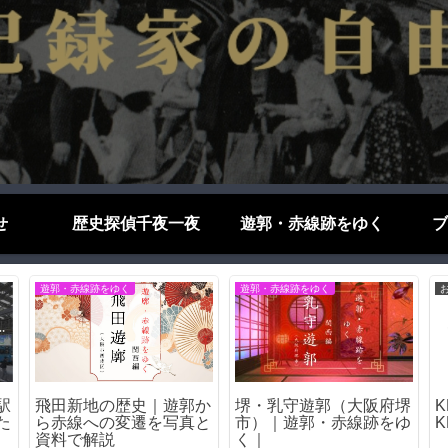
せ
歴史探偵千夜一夜
遊郭・赤線跡をゆく
ブ
ブログエッセイ
遊郭・赤線跡をゆく
ら
あの会社が…倒産して今
松島遊郭（大阪市西区）
ト
はないゲーム会社たち
｜松島新地の母体となっ
た日本最大級の遊里の歴