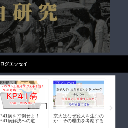
ログエッセイ
歴史探偵千夜一夜
遊郭・赤線跡をゆく
歴史探偵千
『千と千尋の神隠し』を
東京・玉の井の歴史｜遊
飛田新
遊里史の視点から考察す
郭ではない！日本最大の
｜遊郭
る
私娼窟の正体