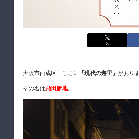
X
大阪市西成区、ここに
「現代の遊里」
があり
その名は
飛田新地
。