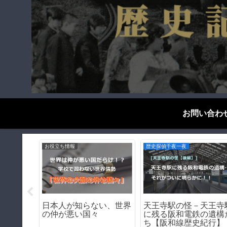
お問い合わ
歴史探偵千夜一夜
ブログエッセイ
を生むの
【前編】『火垂るの墓』
禁煙2ヶ月達成したか
考察する
を冷酷に時代考証してみ
言える！禁煙のメリッ
る
＆デメリット