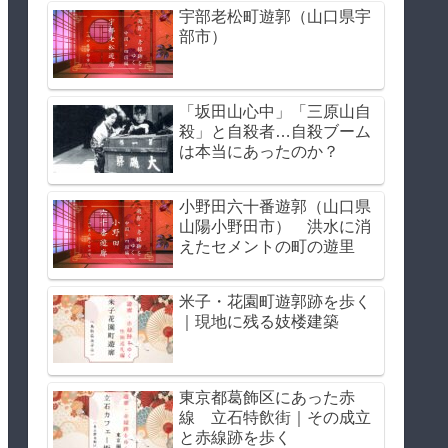
宇部老松町遊郭（山口県宇
部市）
「坂田山心中」「三原山自
殺」と自殺者…自殺ブーム
は本当にあったのか？
小野田六十番遊郭（山口県
山陽小野田市） 洪水に消
えたセメントの町の遊里
米子・花園町遊郭跡を歩く
｜現地に残る妓楼建築
東京都葛飾区にあった赤
線 立石特飲街｜その成立
と赤線跡を歩く