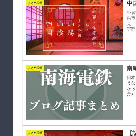
中
まとめ記事
筆者
呉市
え、
宇部
南
まとめ記事
日本
うな
から
舟）
【
まとめ記事