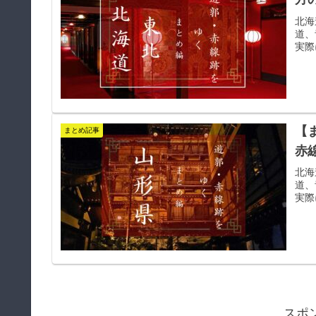
北海
道、
実際
【
まとめ記事
赤
北海
道、
実際
スポ