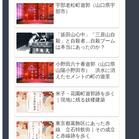
宇部老松町遊郭（山口県宇
部市）
「坂田山心中」「三原山自
殺」と自殺者…自殺ブーム
は本当にあったのか？
小野田六十番遊郭（山口県
山陽小野田市） 洪水に消
えたセメントの町の遊里
米子・花園町遊郭跡を歩く
｜現地に残る妓楼建築
東京都葛飾区にあった赤
線 立石特飲街｜その成立
と赤線跡を歩く