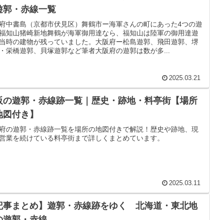
遊郭・赤線一覧
府中書島（京都市伏見区）舞鶴市ー海軍さんの町にあった4つの遊
福知山猪崎新地舞鶴が海軍御用達なら、福知山は陸軍の御用達遊
当時の建物が残っていました。大阪府ー松島遊郭、飛田遊郭、堺
・栄橋遊郭、貝塚遊郭など筆者大阪府の遊郭は数が多...
2025.03.21
阪の遊郭・赤線跡一覧｜歴史・跡地・料亭街【場所
地図付き】
府の遊郭・赤線跡一覧を場所の地図付きで解説！歴史や跡地、現
営業を続けている料亭街まで詳しくまとめています。
2025.03.11
記事まとめ】遊郭・赤線跡をゆく 北海道・東北地
の遊郭・赤線