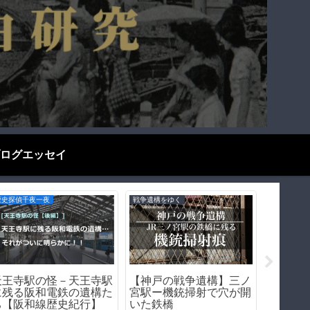
ログエッセイ
遊郭・赤線跡をゆく
お役立ち情報
遊郭・赤線
松島遊郭（大阪市西区）
KP41病を打倒せよ！－
堺・乳
｜松島新地の母体となっ
KP41病解決への道
市）｜
た日本最大級の遊里の歴
く｜