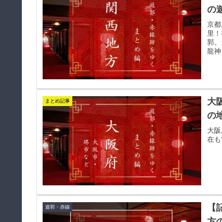
の
京都
里！
郭。
龍神
大
まとめ記事
の
大阪
在も
【
遊郭・赤線
方