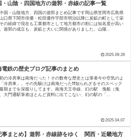
国・山陰・四国地方の遊郭・赤線の記事一覧
中国・山陰地方、四国の遊郭まとめ記事です岡山県笠岡市広島県
山口県下関市俳優・松田優作宇部市明治以降に炭鉱の町として栄
その経緯で現在も工業都市として地方都市の割には知名度が高い
。遊郭の成立も、炭鉱と大いに関係がありました。山陽...
2025.09.28
海電鉄の歴史ブログ記事のまとめ
初の冷房車は南海だった！その数奇な歴史とは筆者今や空気のよ
「冷房車」。その先駆けは南海だった❗❗知られざるそのスペック
最期までを深掘りしてます。南海天王寺線、幻の駅 曳船（曳
、大門通駅筆者ほとんど資料に出てこない、幻の駅の「...
2025.04.07
記事まとめ】遊郭・赤線跡をゆく 関西・近畿地方