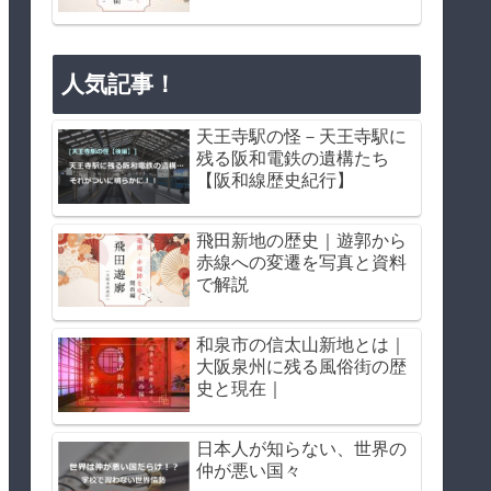
人気記事！
天王寺駅の怪－天王寺駅に
残る阪和電鉄の遺構たち
【阪和線歴史紀行】
飛田新地の歴史｜遊郭から
赤線への変遷を写真と資料
で解説
和泉市の信太山新地とは｜
大阪泉州に残る風俗街の歴
史と現在｜
日本人が知らない、世界の
仲が悪い国々