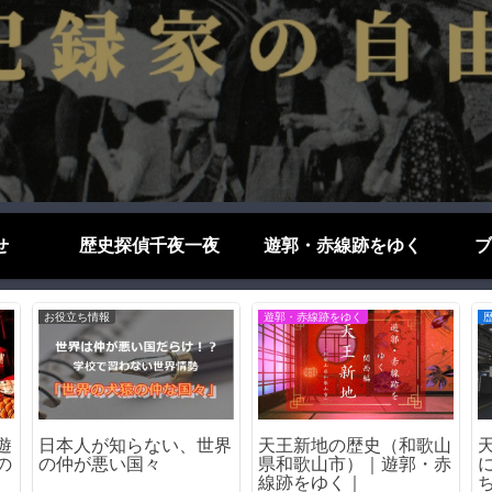
せ
歴史探偵千夜一夜
遊郭・赤線跡をゆく
ブ
ブログエッセイ
ブログエッセイ
』
あの会社が…倒産して今
日本語はなぜ難しい？外
み
はないゲーム会社たち
国人が苦戦する5つの理
由をわかりやすく解説！