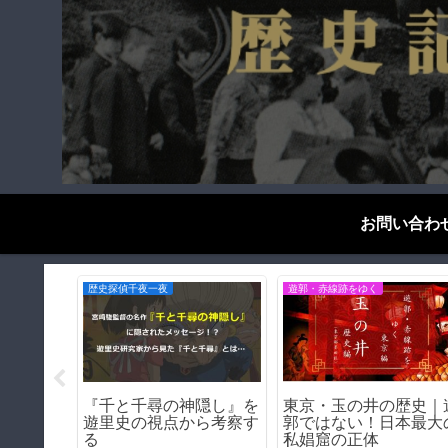
お問い合わ
歴史探偵千夜一夜
歴史探偵千夜一夜
構】三ノ
【前編】『火垂るの墓
横山やすし－昭和最後の
で穴が開
を冷酷に時代考証して
芸人の幼少期を訪ねる
る