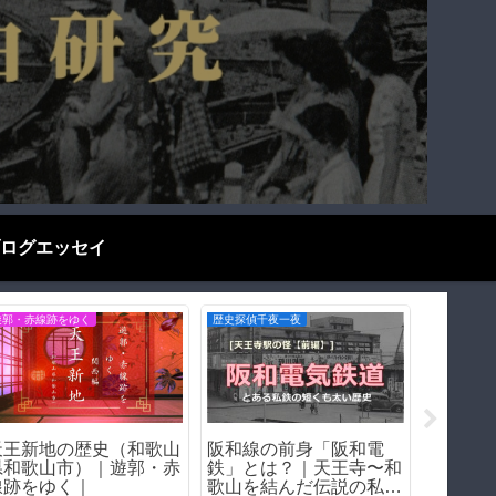
ログエッセイ
歴史探偵千夜一夜
遊郭・赤線跡をゆく
歴史探偵千
飛田新地の「嘆きの壁」
飛田新地の歴史｜遊郭か
天王寺
｜遊郭を囲った壁の痕跡
ら赤線への変遷を写真と
に残る
資料で解説
ち【阪