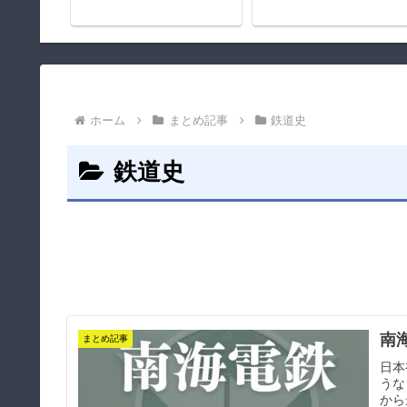
ホーム
まとめ記事
鉄道史
鉄道史
南
まとめ記事
日本
うな
から