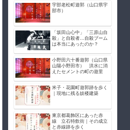
宇部老松町遊郭（山口県宇
部市）
「坂田山心中」「三原山自
殺」と自殺者…自殺ブーム
は本当にあったのか？
小野田六十番遊郭（山口県
山陽小野田市） 洪水に消
えたセメントの町の遊里
米子・花園町遊郭跡を歩く
｜現地に残る妓楼建築
東京都葛飾区にあった赤
線 立石特飲街｜その成立
と赤線跡を歩く