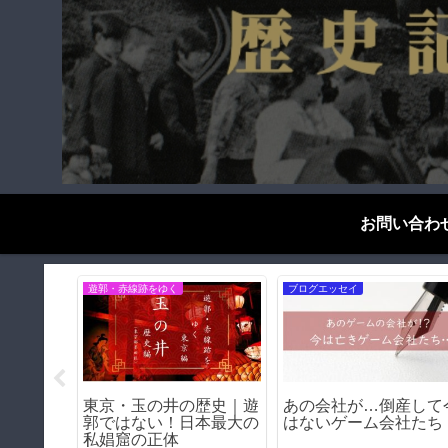
お問い合わ
お役立ち情報
ブログエッセイ
阪和電
日本人が知らない、世界
日本語はなぜ難しい？
王寺〜和
の仲が悪い国々
国人が苦戦する5つの
説の私鉄
由をわかりやすく解説