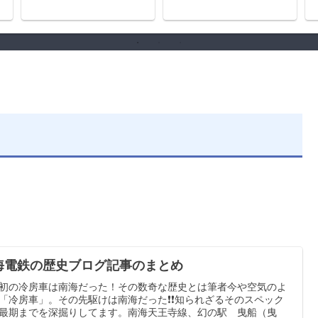
史
海電鉄の歴史ブログ記事のまとめ
初の冷房車は南海だった！その数奇な歴史とは筆者今や空気のよ
「冷房車」。その先駆けは南海だった❗❗知られざるそのスペック
最期までを深掘りしてます。南海天王寺線、幻の駅 曳船（曳