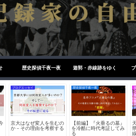
せ
歴史探偵千夜一夜
遊郭・赤線跡をゆく
ブ
お役立ち情報
遊郭・赤線跡をゆく
外
KP41病を打倒せよ！－
松島遊郭（大阪市西区）
理
KP41病解決への道
｜松島新地の母体となっ
！
た日本最大級の遊里の歴