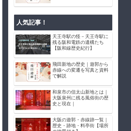
人気記事！
天王寺駅の怪－天王寺駅に
残る阪和電鉄の遺構たち
【阪和線歴史紀行】
飛田新地の歴史｜遊郭から
赤線への変遷を写真と資料
で解説
和泉市の信太山新地とは｜
大阪泉州に残る風俗街の歴
史と現在｜
大阪の遊郭・赤線跡一覧｜
歴史・跡地・料亭街【場所