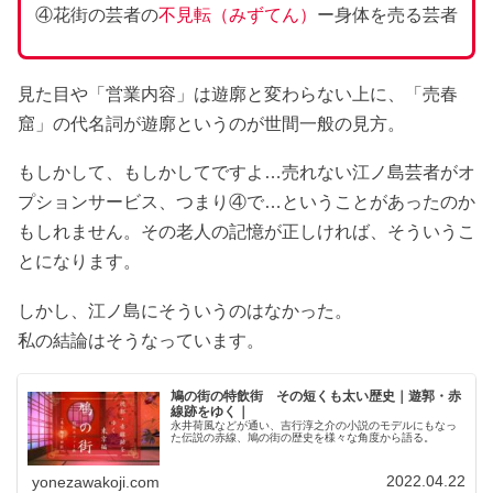
④花街の芸者の
不見転（みずてん）
ー身体を売る芸者
見た目や「営業内容」は遊廓と変わらない上に、「売春
窟」の代名詞が遊廓というのが世間一般の見方。
もしかして、もしかしてですよ…売れない江ノ島芸者がオ
プションサービス、つまり④で…ということがあったのか
もしれません。その老人の記憶が正しければ、そういうこ
とになります。
しかし、江ノ島にそういうのはなかった。
私の結論はそうなっています。
鳩の街の特飲街 その短くも太い歴史｜遊郭・赤
線跡をゆく｜
永井荷風などが通い、吉行淳之介の小説のモデルにもなっ
た伝説の赤線、鳩の街の歴史を様々な角度から語る。
2022.04.22
yonezawakoji.com