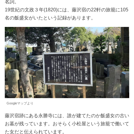
名詞。
19世紀の文政３年(1820)には、藤沢宿の22軒の旅籠に105
名の飯盛女がいたという記録があります。
Googleマップより
藤沢宿跡にある永勝寺には、誰が建てたのか飯盛女の古い
お墓が残っています。おそらく小松屋という旅籠で働いて
た女だと伝えられています。