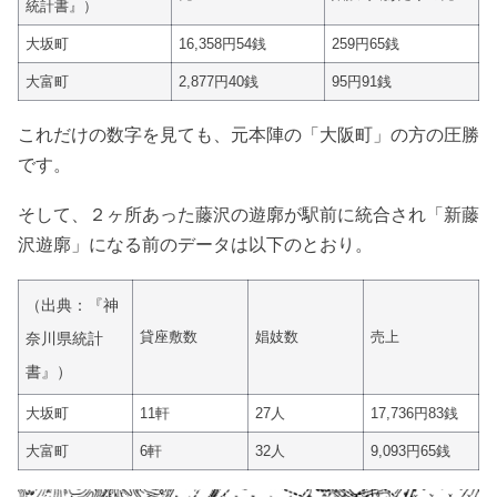
統計書』）
大坂町
16,358円54銭
259円65銭
大富町
2,877円40銭
95円91銭
これだけの数字を見ても、元本陣の「大阪町」の方の圧勝
です。
そして、２ヶ所あった藤沢の遊廓が駅前に統合され「新藤
沢遊廓」になる前のデータは以下のとおり。
（出典：『神
貸座敷数
娼妓数
売上
奈川県統計
書』）
大坂町
11軒
27人
17,736円83銭
大富町
6軒
32人
9,093円65銭