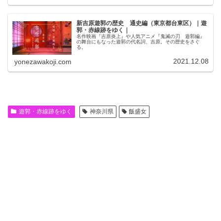
新吉原遊郭の歴史 通史編（東京都台東区）｜遊
郭・赤線跡をゆく｜
名作映画『吉原炎上』や人気アニメ『鬼滅の刃 遊郭編』
の舞台にもなった遊郭の代名詞、吉原。その歴史をさぐ
る。
2021.12.08
yonezawakoji.com
遊郭・赤線跡をゆく
神奈川県
飯盛女