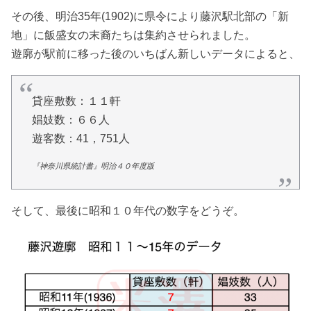
その後、明治35年(1902)に県令により藤沢駅北部の「新
地」に飯盛女の末裔たちは集約させられました。
遊廓が駅前に移った後のいちばん新しいデータによると、
貸座敷数：１１軒
娼妓数：６６人
遊客数：41，751人
『神奈川県統計書』明治４０年度版
そして、最後に昭和１０年代の数字をどうぞ。