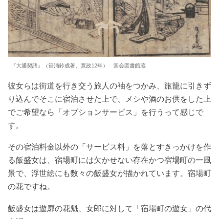
『大通契語』（笹浦鈴成著、寛政12年） 国会図書館蔵
彼女らは街道を行き交う旅人の袖をつかみ、旅籠に引きず
り込んでそこに宿泊させた上で、メシや酒のお供をした上
でご希望なら「オプションサービス」を行うって感じで
す。
その宿泊料金以外の「サービス料」を落とすきっかけを作
る飯盛女は、宿場町には欠かせない存在かつ宿場町の一風
景で、浮世絵にも数々の飯盛女が描かれています。宿場町
の花ですね。
飯盛女は遊廓の花魁、女郎に対して「宿場町の遊女」の代