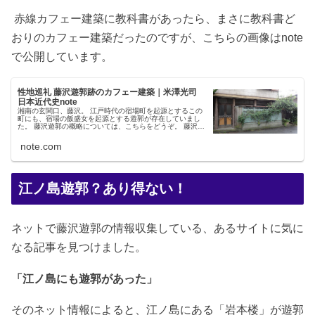
赤線カフェー建築に教科書があったら、まさに教科書ど
おりのカフェー建築だったのですが、こちらの画像はnote
で公開しています。
性地巡礼 藤沢遊郭跡のカフェー建築｜米澤光司
日本近代史note
湘南の玄関口、藤沢。 江戸時代の宿場町を起源とするこの
町にも、宿場の飯盛女を起源とする遊郭が存在していまし
た。 藤沢遊郭の概略については、こちらをどうぞ。 藤沢遊
郭の歴史（神奈川県藤沢市）｜遊郭・赤線跡をゆく｜藤沢は
今でこそサザンオールスタ...
note.com
江ノ島遊郭？あり得ない！
ネットで藤沢遊郭の情報収集している、あるサイトに気に
なる記事を見つけました。
「江ノ島にも遊郭があった」
そのネット情報によると、江ノ島にある「岩本楼」が遊郭