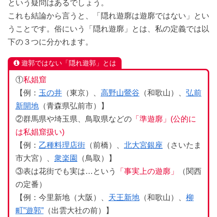
という疑問はあるでしょう。
これも結論から言うと、「隠れ遊廓は遊廓ではない」とい
うことです。俗にいう「隠れ遊廓」とは、私の定義では以
下の３つに分かれます。
遊郭ではない「隠れ遊郭」とは
①
私娼窟
【例：
玉の井
（東京）、
高野山鶯谷
（和歌山）、
弘前
新開地
（青森県弘前市）】
②群馬県や埼玉県、鳥取県などの
「準遊廓」(公的に
は私娼窟扱い)
【例：
乙種料理店街
（前橋）、
北大宮銀座
（さいたま
市大宮）、
衆楽園
（鳥取）】
③表は花街でも実は…という
「事実上の遊廓」
（関西
の定番）
【例：今里新地（大阪）、
天王新地
（和歌山）、
柳
町”遊郭”
（出雲大社の前）】