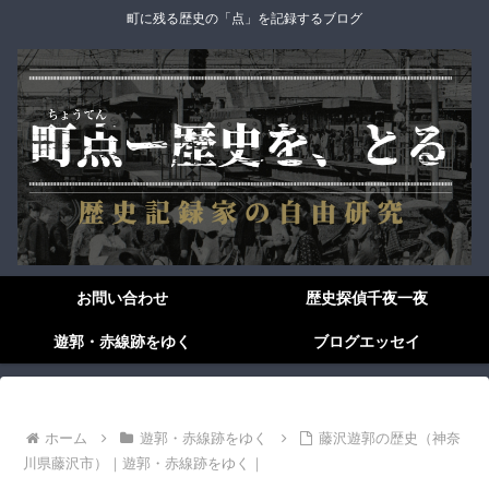
町に残る歴史の「点」を記録するブログ
お問い合わせ
歴史探偵千夜一夜
遊郭・赤線跡をゆく
ブログエッセイ
ホーム
遊郭・赤線跡をゆく
藤沢遊郭の歴史（神奈
川県藤沢市）｜遊郭・赤線跡をゆく｜