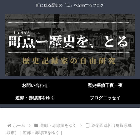
町に残る歴史の「点」を記録するブログ
お問い合わせ
歴史探偵千夜一夜
遊郭・赤線跡をゆく
ブログエッセイ
ホーム
遊郭・赤線跡をゆく
衆楽園遊郭（鳥取県鳥
取市）｜遊郭・赤線跡をゆく｜