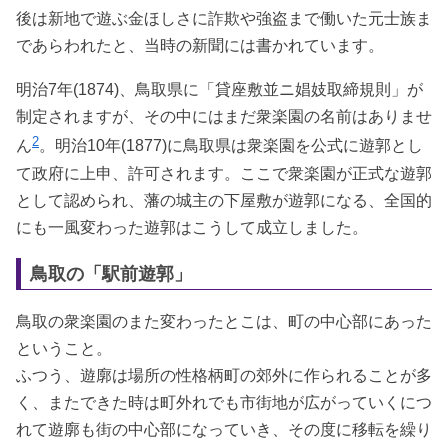
後は新地で遊ぶ金ほしさに詐欺や強盗まで働いた元士族ま
であらわれたと、当時の新聞には書かれています。
明治7年(1874)、鳥取県に「貸座敷並ニ娼妓取締規則」が
制定されますが、その中にはまだ衆楽園の名前はありませ
2
ん
。明治10年(1877)に鳥取県は衆楽園を公式に遊郭とし
て政府に上申、許可されます。ここで衆楽園が正式な遊郭
として認められ、藩の城主の下屋敷が遊郭になる、全国的
にも一風変わった遊郭はこうして成立しました。
鳥取の「駅前遊郭」
鳥取の衆楽園のまた変わったとこは、町の中心部にあった
ということ。
ふつう、遊廓は場所の性格柄町の郊外に作られることが多
く、またできた時は町外れでも市街地が広がっていくにつ
れて遊廓も街の中心部になっていき、その度に移転を繰り