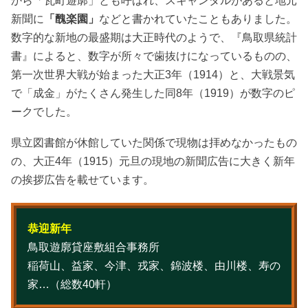
から「瓦町遊廓」とも呼ばれ、スキャンダルがあると地元
新聞に
「醜楽園」
などと書かれていたこともありました。
数字的な新地の最盛期は大正時代のようで、『鳥取県統計
書』によると、数字が所々で歯抜けになっているものの、
第一次世界大戦が始まった大正3年（1914）と、大戦景気
で「成金」がたくさん発生した同8年（1919）が数字のピ
ークでした。
県立図書館が休館していた関係で現物は拝めなかったもの
の、大正4年（1915）元旦の現地の新聞広告に大きく新年
の挨拶広告を載せています。
恭迎新年
鳥取遊廓貸座敷組合事務所
稲荷山、益家、今津、戎家、錦波楼、由川楼、寿の
家…（総数40軒）