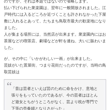
のですが、それは本題ではないので省略します。
払い下げられた衆楽園は、翌年に一般開放されました。江
戸時代には入るどころか近づくことも許されなかった下屋
敷に入れるとあって、たちまち鳥取市最大の歓楽地になり
ました。
人が集まる場所には、当然店が出来ます。衆楽園内にはお
茶屋などの喫茶店、劇場などが軒を連ね、大いに賑わいま
した。
が、その中に「いかがわしい一画」が出来ました。
芸妓がいた置屋街、つまり花街だったのですが、当時の鳥
取芸妓は
「昔は芸者といえば芸のために命をかけ、意地と
張りをもっていたのであるが、今の芸者はほとん
ど遊女とちがうところがなく、芸より枕が専門で
下等の売春婦となりさがった」