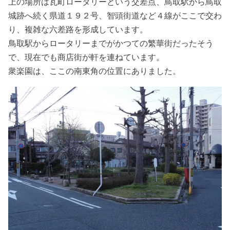
上の場所は瓦町ロータリーという交差点、鳥取駅から鳥取
城跡へ続く県道１９２号、智頭街道など４線がここで交わ
り、複雑な六差路を形成しています。
鳥取駅からロータリーまでがかつての繁華街だったそう
で、現在でも商店街が軒を連ねています。
衆楽園は、ここの南東角の位置にありました。