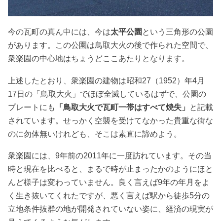
今の瓦町の真ん中には、今は
太平公園
という三角形の公園
があります。この公園は鳥取大火の後で作られた空間で、
衆楽園の中心地はちょうどここあたりとなります。
上述したとおり、衆楽園の建物は昭和27（1952）年4月
17日の「鳥取大火」でほぼ全滅しているはずで、公園の
プレートにも
「鳥取大火で瓦町一帯はすべて焼失」
と記載
されています。せっかく空襲を受けてなかった貴重な街な
のに勿体無いけれども、そこは素直に諦めよう。
衆楽園には、9年前の2011年に一度訪れています。その当
時と現在を比べると、まるで時が止まったかのようにほと
んど様子は変わっていません。良く言えば9年の年月をよ
く生き抜いてくれたですが、悪く言えば駅から徒歩5分の
立地条件抜群の地が開発されていない姿に、経済の現実が