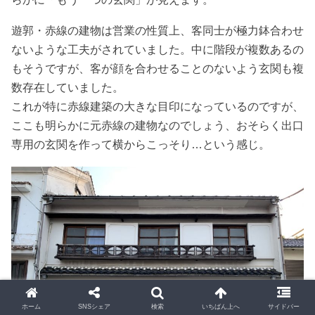
遊郭・赤線の建物は営業の性質上、客同士が極力鉢合わせ
ないような工夫がされていました。中に階段が複数あるの
もそうですが、客が顔を合わせることのないよう玄関も複
数存在していました。
これが特に赤線建築の大きな目印になっているのですが、
ここも明らかに元赤線の建物なのでしょう、おそらく出口
専用の玄関を作って横からこっそり…という感じ。
ホーム
SNSシェア
検索
いちばん上へ
サイドバー