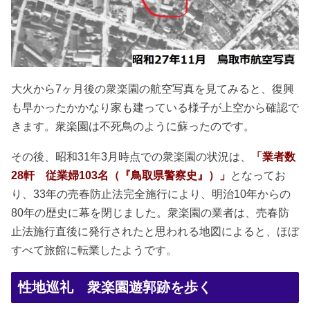
大火から7ヶ月後の衆楽園の航空写真を見てみると、復興
も早かったかかなり家も建っている様子が上空から確認で
きます。衆楽園は不死鳥のように蘇ったのです。
その後、昭和31年3月時点での衆楽園の状況は、
「業者数
28軒 従業婦103名（『鳥取県警察史』）」
となってお
り、33年の売春防止法完全施行により、明治10年からの
80年の歴史に幕を閉じました。衆楽園の業者は、売春防
止法施行直後に発行されたと思われる地図によると、ほぼ
すべて旅館に転業したようです。
性地巡礼 衆楽園遊郭跡を歩く