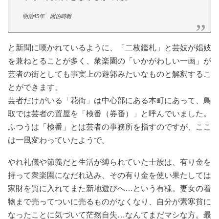
明治45年 因伯時報
と新聞に嘆かれているように、「二枚鑑札」と芸妓が娼妓
を兼ねとることが多く、衆楽園の「いかがわしい一画」が
芸者の街としても事実上の遊郭みたいなものと解釈するこ
とができます。
芸者だけがいる「花街」は中心部にある本町にあって、鳥
取では芸者の置屋を「検番（券番）」と呼んでいました。
ふつうは「検番」とは芸者の事務所を指すのですが、ここ
は一風変わっていたようで。
やれ礼儀や節義だと生活が縛られていた士族は、有り金を
持って衆楽園になだれ込み、その有り金を使い果たしては
家財を質に入れてまた新地遊びへ…という有様。妻女の着
物まで売ってついに売るものがなくなり、自分が素寒貧に
なったことに気づいて茫然自失…なんてまだマシな方。最