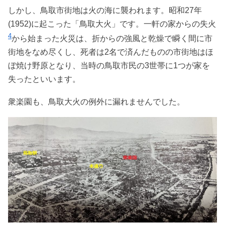
しかし、鳥取市街地は火の海に襲われます。昭和27年
(1952)に起こった「鳥取大火」です。一軒の家からの失火
4
から始まった火災は、折からの強風と乾燥で瞬く間に市
街地をなめ尽くし、死者は2名で済んだものの市街地はほ
ぼ焼け野原となり、当時の鳥取市民の3世帯に1つが家を
失ったといいます。
衆楽園も、鳥取大火の例外に漏れませんでした。