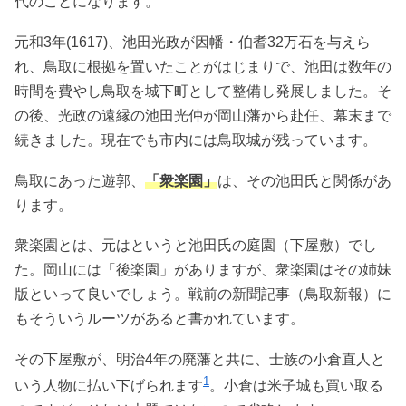
代のことになります。
元和3年(1617)、池田光政が因幡・伯耆32万石を与えら
れ、鳥取に根拠を置いたことがはじまりで、池田は数年の
時間を費やし鳥取を城下町として整備し発展しました。そ
の後、光政の遠縁の池田光仲が岡山藩から赴任、幕末まで
続きました。現在でも市内には鳥取城が残っています。
鳥取にあった遊郭、
「衆楽園」
は、その池田氏と関係があ
ります。
衆楽園とは、元はというと池田氏の庭園（下屋敷）でし
た。岡山には「後楽園」がありますが、衆楽園はその姉妹
版といって良いでしょう。戦前の新聞記事（鳥取新報）に
もそういうルーツがあると書かれています。
その下屋敷が、明治4年の廃藩と共に、士族の小倉直人と
1
いう人物に払い下げられます
。小倉は米子城も買い取る