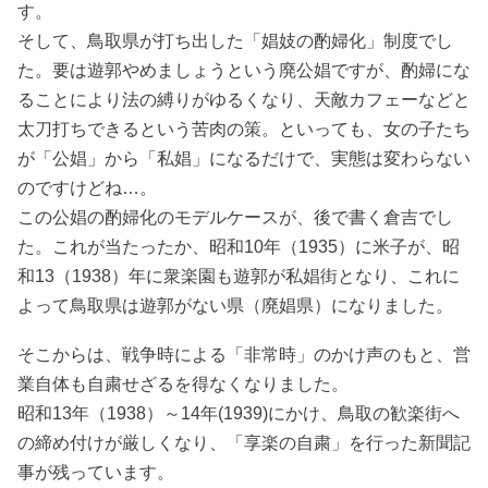
す。
そして、鳥取県が打ち出した「娼妓の酌婦化」制度でし
た。要は遊郭やめましょうという廃公娼ですが、酌婦にな
ることにより法の縛りがゆるくなり、天敵カフェーなどと
太刀打ちできるという苦肉の策。といっても、女の子たち
が「公娼」から「私娼」になるだけで、実態は変わらない
のですけどね…。
この公娼の酌婦化のモデルケースが、後で書く倉吉でし
た。これが当たったか、昭和10年（1935）に米子が、昭
和13（1938）年に衆楽園も遊郭が私娼街となり、これに
よって鳥取県は遊郭がない県（廃娼県）になりました。
そこからは、戦争時による「非常時」のかけ声のもと、営
業自体も自粛せざるを得なくなりました。
昭和13年（1938）～14年(1939)にかけ、鳥取の歓楽街へ
の締め付けが厳しくなり、「享楽の自粛」を行った新聞記
事が残っています。