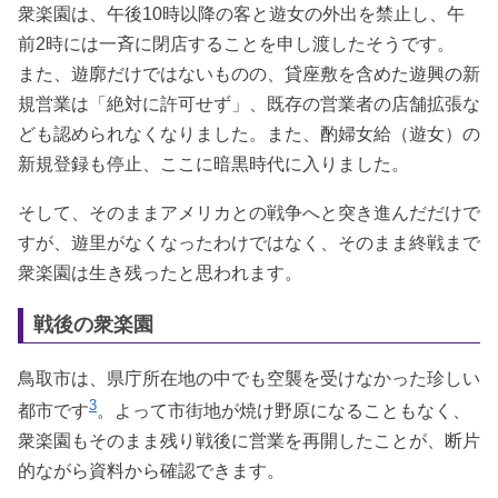
衆楽園は、午後10時以降の客と遊女の外出を禁止し、午
前2時には一斉に閉店することを申し渡したそうです。
また、遊廓だけではないものの、貸座敷を含めた遊興の新
規営業は「絶対に許可せず」、既存の営業者の店舗拡張な
ども認められなくなりました。また、酌婦女給（遊女）の
新規登録も停止、ここに暗黒時代に入りました。
そして、そのままアメリカとの戦争へと突き進んだだけで
すが、遊里がなくなったわけではなく、そのまま終戦まで
衆楽園は生き残ったと思われます。
戦後の衆楽園
鳥取市は、県庁所在地の中でも空襲を受けなかった珍しい
3
都市です
。よって市街地が焼け野原になることもなく、
衆楽園もそのまま残り戦後に営業を再開したことが、断片
的ながら資料から確認できます。