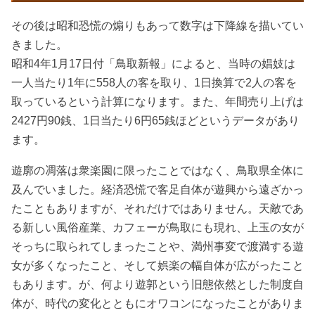
その後は昭和恐慌の煽りもあって数字は下降線を描いてい
きました。
昭和4年1月17日付「鳥取新報」によると、当時の娼妓は
一人当たり1年に558人の客を取り、1日換算で2人の客を
取っているという計算になります。また、年間売り上げは
2427円90銭、1日当たり6円65銭ほどというデータがあり
ます。
遊廓の凋落は衆楽園に限ったことではなく、鳥取県全体に
及んでいました。経済恐慌で客足自体が遊興から遠ざかっ
たこともありますが、それだけではありません。天敵であ
る新しい風俗産業、カフェーが鳥取にも現れ、上玉の女が
そっちに取られてしまったことや、満州事変で渡満する遊
女が多くなったこと、そして娯楽の幅自体が広がったこと
もあります。が、何より遊郭という旧態依然とした制度自
体が、時代の変化とともにオワコンになったことがありま