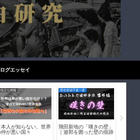
ログエッセイ
遊郭・赤線跡をゆく
ブログエッセイ
ブログエッ
堺・乳守遊郭（大阪府堺
あの会社が…倒産して今
日本語
市）｜遊郭・赤線跡をゆ
はないゲーム会社たち
国人が
く｜
由をわ