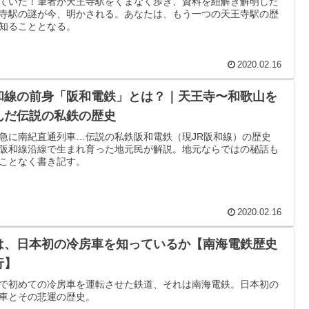
ていた！筆者が天王寺駅をくまなく歩き、資料を紐解き解明した
寺駅の謎が今、明かされる。あなたは、もう一つの天王寺駅の歴
知ることとなる。
2020.02.16
和線の前身「阪和電鉄」とは？｜天王寺〜和歌山を
んだ伝説の私鉄の歴史
急に南紀直通列車…伝説の私鉄阪和電鉄（現JR阪和線）の歴史
阪和線沿線で生まれ育った地元民が解説。地元ならではの秘話も
ことなく書き記す。
2020.02.16
は、日本初の冷房車を知っているか【南海電鉄歴史
行】
で初めての冷房車を運転させた鉄道、それは南海電鉄。日本初の
車とその悲運の歴史。