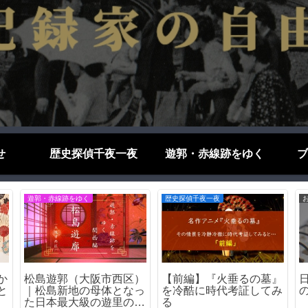
せ
歴史探偵千夜一夜
遊郭・赤線跡をゆく
ブ
戦争遺構をゆく
ブログエッセイ
ら
【神戸の戦争遺構】三ノ
京大はなぜ変人を生むの
ト
宮駅ー機銃掃射で穴が開
か－その理由を考察する
いた鉄橋