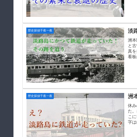
淡
歴史探偵千夜一夜
洲本
と古
真を
看板
洲
歴史探偵千夜一夜
休み
た。
こに
字は