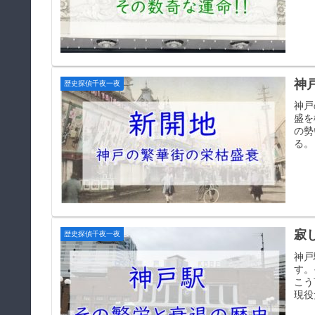
神
歴史探偵千夜一夜
神戸
盛を
の勢
る。
寂
歴史探偵千夜一夜
神戸
す。
こう
現役