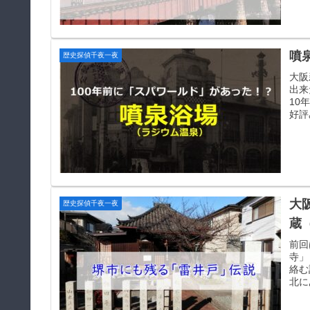
噴
歴史探偵千夜一夜
大阪
出来
10
好評
大
歴史探偵千夜一夜
蔵
前回
寺」
絡む
北に