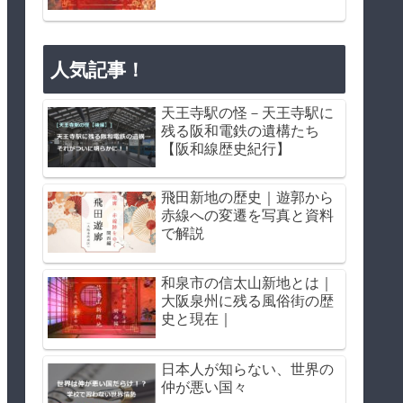
人気記事！
天王寺駅の怪－天王寺駅に
残る阪和電鉄の遺構たち
【阪和線歴史紀行】
飛田新地の歴史｜遊郭から
赤線への変遷を写真と資料
で解説
和泉市の信太山新地とは｜
大阪泉州に残る風俗街の歴
史と現在｜
日本人が知らない、世界の
仲が悪い国々