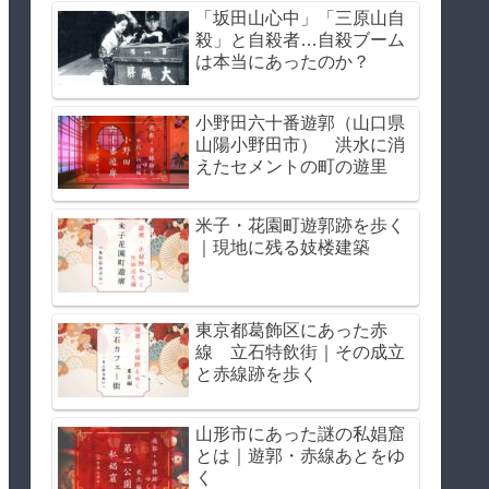
「坂田山心中」「三原山自
殺」と自殺者…自殺ブーム
は本当にあったのか？
小野田六十番遊郭（山口県
山陽小野田市） 洪水に消
えたセメントの町の遊里
米子・花園町遊郭跡を歩く
｜現地に残る妓楼建築
東京都葛飾区にあった赤
線 立石特飲街｜その成立
と赤線跡を歩く
山形市にあった謎の私娼窟
とは｜遊郭・赤線あとをゆ
く