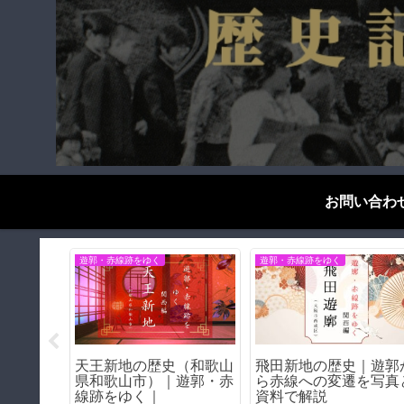
お問い合わ
歴史探偵千夜一夜
ブログエッセイ
きの壁」
阪和線の前身「阪和電
禁煙2ヶ月達成したか
壁の痕跡
鉄」とは？｜天王寺〜和
言える！禁煙のメリッ
歌山を結んだ伝説の私鉄
＆デメリット