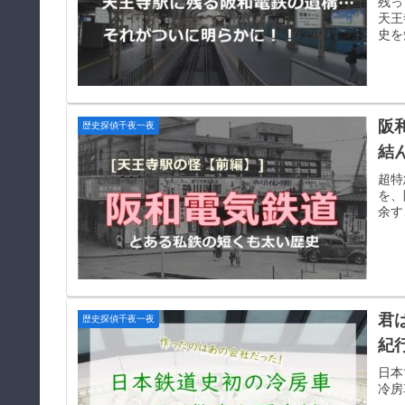
残っ
天王
史を
阪
歴史探偵千夜一夜
結
超特
を、
余す
君
歴史探偵千夜一夜
紀
日本
冷房