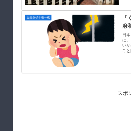
「
歴史探偵千夜一夜
府
日本
に、
いが
こと
スポ