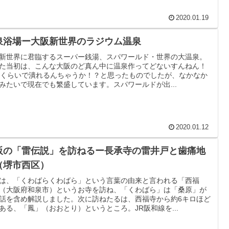
2020.01.19
泉浴場ー大阪新世界のラジウム温泉
新世界に君臨するスーパー銭湯、スパワールド・世界の大温泉。
た当初は、こんな大阪のど真ん中に温泉作ってどないすんねん！
年くらいで潰れるんちゃうか！？と思ったものでしたが、なかなか
みたいで現在でも繁盛しています。スパワールドが出...
2020.01.12
阪の「雷伝説」を訪ねるー長承寺の雷井戸と歯痛地
（堺市西区）
は、「くわばらくわばら」という言葉の由来と言われる「西福
（大阪府和泉市）というお寺を訪ね、「くわばら」は「桑原」が
話を含め解説しました。次に訪ねたるは、西福寺から約6キロほど
ある、「鳳」（おおとり）というところ。JR阪和線を...