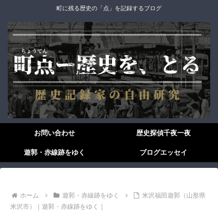
町に残る歴史の「点」を記録するブログ
お問い合わせ
歴史探偵千夜一夜
遊郭・赤線跡をゆく
ブログエッセイ
ホーム
遊郭・赤線跡をゆく
米沢福田遊郭（山形県
米沢市）｜遊郭・赤線跡をゆく｜