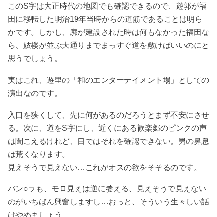
このS字は大正時代の地図でも確認できるので、遊郭が福
田に移転した明治19年当時からの道筋であることは明ら
かです。しかし、廓が建設された時は何もなかった福田な
ら、妓楼が並ぶ大通りまでまっすぐ道を敷けばいいのにと
思うでしょう。
実はこれ、遊里の「和のエンターテイメント場」としての
演出なのです。
入口を狭くして、先に何があるのだろうとまず不安にさせ
る。次に、道をS字にし、近くにある歓楽郷のピンクの声
は聞こえるけれど、目ではそれを確認できない。男の鼻息
は荒くなります。
見えそうで見えない…これがオスの欲をそそるのです。
パン○ラも、モロ見えは逆に萎える、見えそうで見えない
のがいちばん興奮しますし…おっと、そういう生々しい話
はやめましょう。