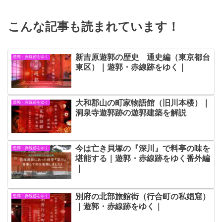
こんな記事も読まれています！
新吉原遊郭の歴史 通史編（東京都台
遊郭・赤線跡をゆく
東区）｜遊郭・赤線跡をゆく｜
大和郡山の町家物語館（旧川本楼）｜
遊郭・赤線跡をゆく
洞泉寺遊郭跡の遊郭建築を解説
今は亡き貝塚の『深川』で料亭の味を
遊郭・赤線跡をゆく
堪能する｜遊郭・赤線跡をゆく番外編
｜
別府の北部旅館街（行合町の私娼窟）
遊郭・赤線跡をゆく
｜遊郭・赤線跡をゆく｜