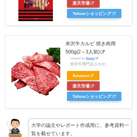
楽天市場
Yahooショッピング
米沢牛カルビ 焼き肉用
500g(2～3人前)
created by
Rinker
米沢牛専門店さかの
Amazon
楽天市場
Yahooショッピング
大学の論文やレポート作成用に、参考資料一
覧を載せています。