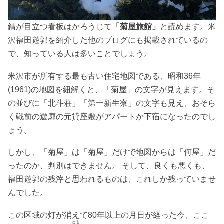
錆が目立つ看板はかろうじて
「菊屋旅館」
と読めます。米
沢福田遊郭を紹介した他のブログにも掲載されているの
で、知っている人は多いことでしょう。
米沢市が所有する最も古い住宅地図である、昭和36年
(1961)の地図を紐解くと、「菊屋」の文字が見えます。そ
の並びに「北斗荘」「第一新生寮」の文字も見え、おそら
く戦前の遊廓の元貸座敷がアパートか下宿になったのでし
ょう。
しかし、「菊屋」は「菊屋」だけで地図からは「何屋」だ
ったのか、判別はできません。 そして、良くも悪くも、
福田遊郭の残滓と思われるものは、これしか残っていませ
んでした。
この区域の灯が消えて80年以上の月日が経った今、ここ
とも