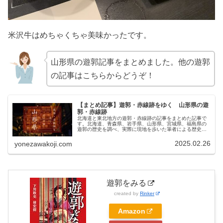
米沢牛はめちゃくちゃ美味かったです。
山形県の遊郭記事をまとめました。他の遊郭
の記事はこちらからどうぞ！
【まとめ記事】遊郭・赤線跡をゆく 山形県の遊
郭・赤線跡
北海道と東北地方の遊郭・赤線跡の記事をまとめた記事で
す。北海道、青森県、岩手県、山形県、宮城県、福島県の
遊郭の歴史を調べ、実際に現地を歩いた筆者による歴史ル
ポ。
2025.02.26
yonezawakoji.com
遊郭をみる
created by
Rinker
Amazon