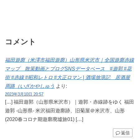
コメント
福田遊廓（米澤市福田遊廓）山形県米沢市｜全国遊廓赤線
マップ 散策動画とブログSNSデータベース #遊郭 #花
街 #赤線 #昭和レトロ #大正ロマン | 酒場放浪記 居酒屋
周路（いざかやしゅう
より:
2023年3月10日 20:57
[…] 福田遊郭（山形県米沢市）｜遊郭・赤線跡をゆく 福田
遊郭 -山形県- 米沢福田遊廓跡、旧菊屋＠米沢市、山形
(2020春コロナ期遊廓廃墟旅01) […]
返信