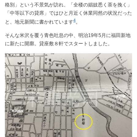
格別」という不景気が訪れ、「全楼の娼妓悉く茶を挽く」
「中等以下の貸席」ではひと月近く休業同然の状況だった
4
と、地元新聞に書かれています
。
そんな米沢を覆う青色吐息の中、明治19年5月に福田新地
に新たに開廓。貸座敷８軒でスタートしました。