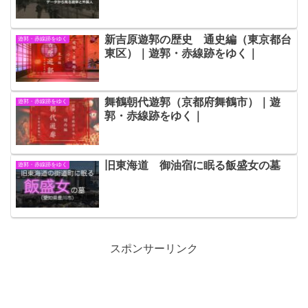
新吉原遊郭の歴史 通史編（東京都台
遊郭・赤線跡をゆく
東区）｜遊郭・赤線跡をゆく｜
舞鶴朝代遊郭（京都府舞鶴市）｜遊
遊郭・赤線跡をゆく
郭・赤線跡をゆく｜
旧東海道 御油宿に眠る飯盛女の墓
遊郭・赤線跡をゆく
スポンサーリンク