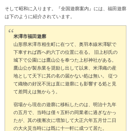
そして昭和に入ります。『全国遊廓案内』には、福田遊廓
は下のように紹介されています。
米澤市福田遊廓
山形県米澤市相生町に在つて、奥羽本線米澤駅で
下車すれば西へ約六丁の位置に在る。 旧上杉氏の
城下で公園には鷹山公を奉つた上杉神社がある。
鷹山公が製糸業を奨励し出して以来、米澤織の産
地として天下に其の名の届かない処は無い。 従つ
て織物の好況不況は直に遊廓にも影響する処と見
て差閊えは無からう。
宿場から現在の遊廓に移転したのは、明治十九年
の五月で、当時は僅々五軒の同業者に過ぎなかっ
たが、其の後漸次に増加して大正六年五月廿二日
の大火災当時には既に十一軒に成つて居た。