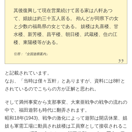
其後復興して現在営業続けて居る家は八軒あつ
て、娼妓は約三十五人居る。 殆んどが同県下の女
と少数の福島県の女とである。 妓楼は丸喜楼、甘
水楼、新芳楼、昌平楼、朝日楼、武蔵楼、住の江
楼、東陽楼等がある。
引用：『全国遊廓案内』
と記載されています。
なお、「当時は僅々五軒」とありますが、資料には8軒と
されているのでこちらの方が正解と思われ。
そして満州事変から支那事変、大東亜戦争の戦争の流れの
中で、福田遊郭も時代に翻弄されます。
昭和18年(1943)、戦争の激化によって遊郭は開店休業、娼
妓も軍需工場に動員され妓楼は工員寮として接収されるこ