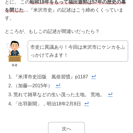
とに。 この
昭和18年をもって福田遊郭は57年の歴史の幕
を閉じた
…『米沢市史』の記述はこう締めくくっていま
す。
ところが、もしこの記述が間違いだったら？
市史に異議あり！今回は米沢市にケンカをふ
っかけてみます！
筆者
『米澤市史旧版 風俗習慣』p1187
（加藤―2015年）
荒れて雑草などの生い茂った土地。 荒地。
「出羽新聞」，明治18年2月8日
次へ