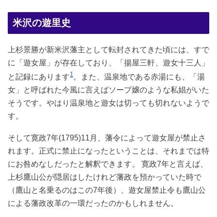
米沢の遊里史
上杉景勝が新米沢藩主として転封されてきた頃には、すで
に「遊女屋」が存在しており、「揚屋三軒、遊女十三人」
1
と記録にあります
。また、温泉地である赤湯にも、「湯
女」と呼ばれた今風に言えばソープ嬢のような私娼がいた
そうです。やはり温泉地と遊女は切っても切れないようで
す。
そして寛政7年(1795)11月、藩令によって遊女屋が禁止さ
れます。正式に禁止になったということは、それまでは特
にお咎めなしだったと解釈できます。 寛政7年と言えば、
上杉鷹山公が隠居はしたけれど藩政を預かっていた時で
（鷹山と名乗るのはこの7年後）、遊女屋禁止令も鷹山公
による藩政改革の一環だったのかもしれません。