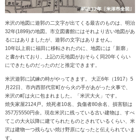
米沢の地図に遊郭の二文字が出てくる最古のものは、明治
32年(1899)の地図。市立図書館にはそれより古い地図があ
るにはありましたが、遊郭の文字はありません。
10年以上前に福田に移転されたのに、地図には「新廓」
と書かれており、上記の元地図がおそらく同20年くらい
にできたものだったのだと推定できます。
米沢遊郭に試練の時がやってきます。 大正6年（1917）5
月22日、市内西部代官町から火の手があがった火事で、
米沢の町は火に包まれました。「米沢大火」です。
焼失家屋2124戸。焼死者10名、負傷者80余名、損害額は
357万5550円余。現在米沢に残っている古い建物は、すべ
てこの大火以降に建てられたものとされているくらい、米
沢は建物一つ残らない焼け野原になったと伝えられていま
す。