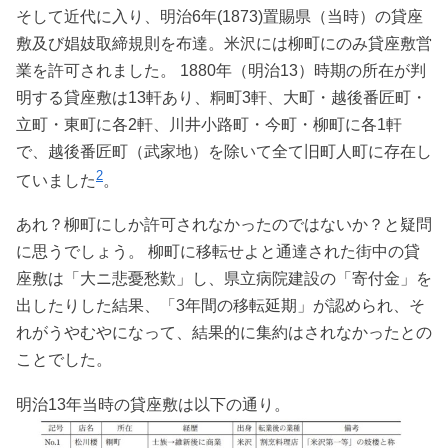
そして近代に入り、明治6年(1873)置賜県（当時）の貸座
敷及び娼妓取締規則を布達。米沢には柳町にのみ貸座敷営
業を許可されました。 1880年（明治13）時期の所在が判
明する貸座敷は13軒あり、粡町3軒、大町・越後番匠町・
立町・東町に各2軒、川井小路町・今町・柳町に各1軒
で、越後番匠町（武家地）を除いて全て旧町人町に存在し
2
ていました
。
あれ？柳町にしか許可されなかったのではないか？と疑問
に思うでしょう。 柳町に移転せよと通達された街中の貸
座敷は「大ニ悲憂愁歎」し、県立病院建設の「寄付金」を
出したりした結果、「3年間の移転延期」が認められ、そ
れがうやむやになって、結果的に集約はされなかったとの
ことでした。
明治13年当時の貸座敷は以下の通り。