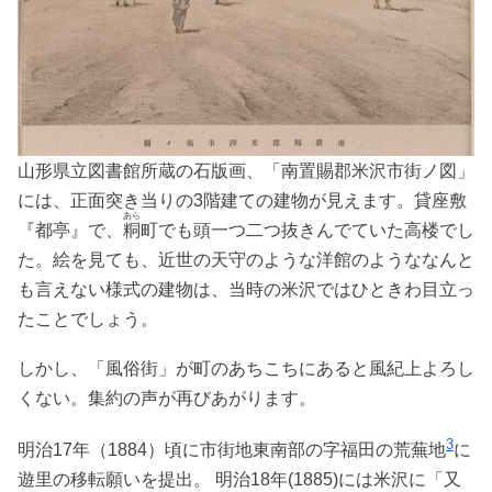
山形県立図書館所蔵の石版画、「南置賜郡米沢市街ノ図」
には、正面突き当りの3階建ての建物が見えます。貸座敷
あら
『都亭』で、
粡
町でも頭一つ二つ抜きんでていた高楼でし
た。絵を見ても、近世の天守のような洋館のようななんと
も言えない様式の建物は、当時の米沢ではひときわ目立っ
たことでしょう。
しかし、「風俗街」が町のあちこちにあると風紀上よろし
くない。集約の声が再びあがります。
3
明治17年（1884）頃に市街地東南部の字福田の荒蕪地
に
遊里の移転願いを提出。 明治18年(1885)には米沢に「又