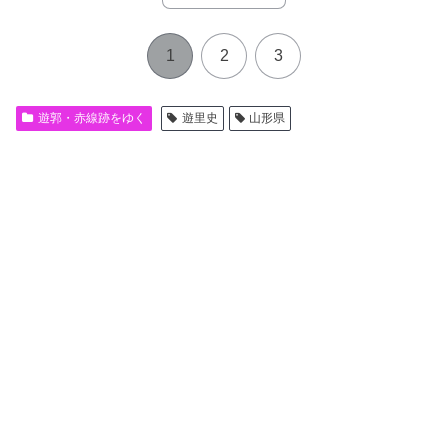
1
2
3
遊郭・赤線跡をゆく
遊里史
山形県