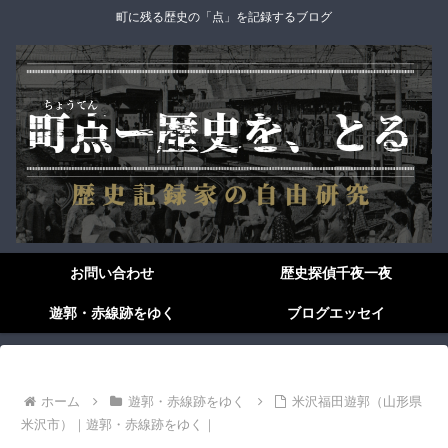
町に残る歴史の「点」を記録するブログ
お問い合わせ
歴史探偵千夜一夜
遊郭・赤線跡をゆく
ブログエッセイ
ホーム
遊郭・赤線跡をゆく
米沢福田遊郭（山形県
米沢市）｜遊郭・赤線跡をゆく｜