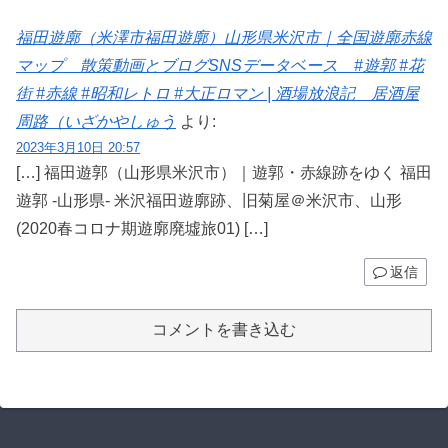
福田遊廓（米澤市福田遊廓）山形県米沢市｜全国遊廓赤線
マップ 散策動画とブログSNSデータベース #遊郭 #花
街 #赤線 #昭和レトロ #大正ロマン | 酒場放浪記 居酒屋
周路（いざかやしゅう
より:
2023年3月10日 20:57
[…] 福田遊郭（山形県米沢市）｜遊郭・赤線跡をゆく 福田
遊郭 -山形県- 米沢福田遊廓跡、旧菊屋＠米沢市、山形
(2020春コロナ期遊廓廃墟旅01) […]
返信
コメントを書き込む