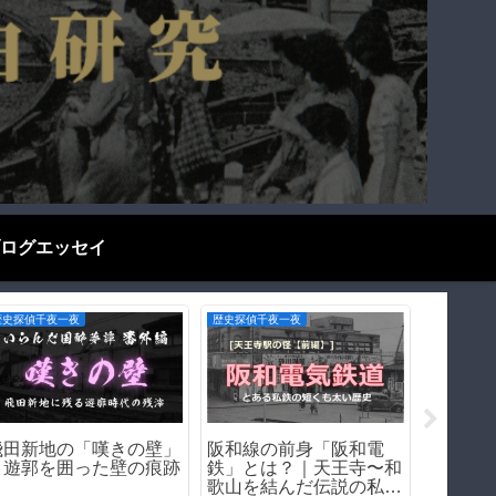
ログエッセイ
ブログエッセイ
歴史探偵千夜一夜
ブログエッ
日本語はなぜ難しい？外
【前編】『火垂るの墓』
京大は
国人が苦戦する5つの理
を冷酷に時代考証してみ
か－そ
由をわかりやすく解説！
る