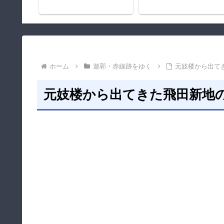
ホーム
遊郭・赤線跡をゆく
元妓楼から出て
元妓楼から出てきた飛田新地