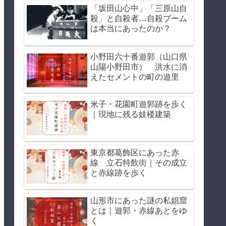
「坂田山心中」「三原山自
殺」と自殺者…自殺ブーム
は本当にあったのか？
小野田六十番遊郭（山口県
山陽小野田市） 洪水に消
えたセメントの町の遊里
米子・花園町遊郭跡を歩く
｜現地に残る妓楼建築
東京都葛飾区にあった赤
線 立石特飲街｜その成立
と赤線跡を歩く
山形市にあった謎の私娼窟
とは｜遊郭・赤線あとをゆ
く