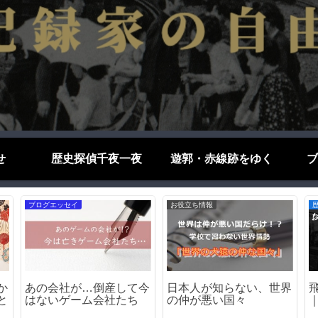
せ
歴史探偵千夜一夜
遊郭・赤線跡をゆく
ブ
戦争遺構をゆく
歴史探偵千夜一夜
駅
【神戸の戦争遺構】三ノ
『千と千尋の神隠し』を
た
宮駅ー機銃掃射で穴が開
遊里史の視点から考察す
いた鉄橋
る