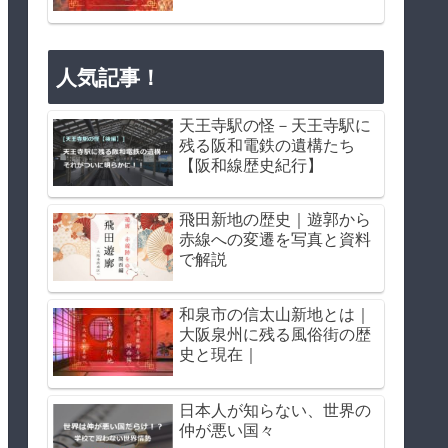
人気記事！
天王寺駅の怪－天王寺駅に
残る阪和電鉄の遺構たち
【阪和線歴史紀行】
飛田新地の歴史｜遊郭から
赤線への変遷を写真と資料
で解説
和泉市の信太山新地とは｜
大阪泉州に残る風俗街の歴
史と現在｜
日本人が知らない、世界の
仲が悪い国々