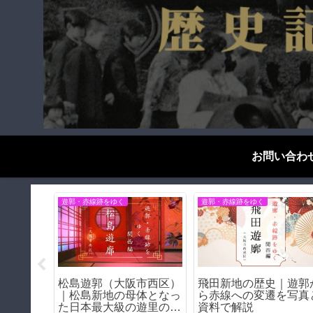
お問い合わ
遊郭・赤線跡をゆく
歴史探偵千夜一夜
阪和電
堺・乳守遊郭（大阪府堺
天王寺駅の怪－天王寺
王寺〜和
市）｜遊郭・赤線跡をゆ
に残る阪和電鉄の遺構
説の私鉄
く｜
ち【阪和線歴史紀行】