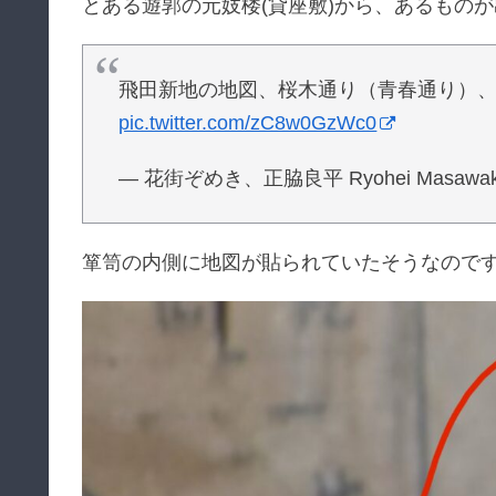
とある遊郭の元妓楼(貸座敷)から、あるもの
飛田新地の地図、桜木通り（青春通り）
pic.twitter.com/zC8w0GzWc0
— 花街ぞめき、正脇良平 Ryohei Masawaki 
箪笥の内側に地図が貼られていたそうなので