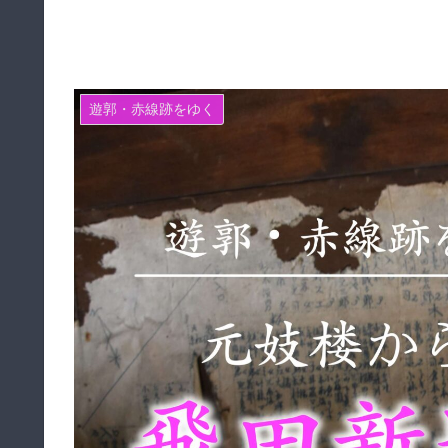
遊郭・赤線跡をゆく