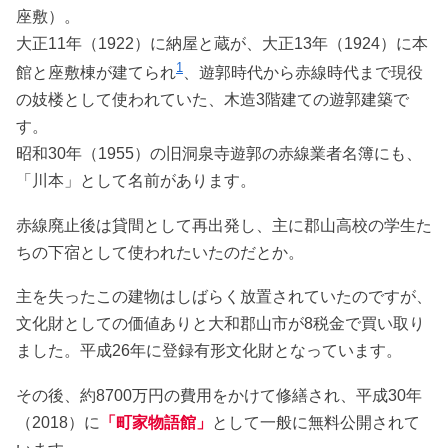
座敷）。
大正11年（1922）に納屋と蔵が、大正13年（1924）に本
1
館と座敷棟が建てられ
、遊郭時代から赤線時代まで現役
の妓楼として使われていた、木造3階建ての遊郭建築で
す。
昭和30年（1955）の旧洞泉寺遊郭の赤線業者名簿にも、
「川本」として名前があります。
赤線廃止後は貸間として再出発し、主に郡山高校の学生た
ちの下宿として使われたいたのだとか。
主を失ったこの建物はしばらく放置されていたのですが、
文化財としての価値ありと大和郡山市が8税金で買い取り
ました。平成26年に登録有形文化財となっています。
その後、約8700万円の費用をかけて修繕され、平成30年
（2018）に
「町家物語館」
として一般に無料公開されて