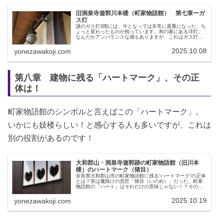
旧洞泉寺遊郭川本楼（町家物語館） 第七章ーガ
ス灯
謎のガス灯3階には、今となっては非常に貴重になった、ち
ょっと変わったものが残っています。和の家にある洋灯。
なんだかアンバランスな感もありますが、これはガス灯で
す。西洋式のガス灯は明治時代に広まったのですが、室内
だと火事の危険があるのと、煙の...
2025.10.08
yonezawakoji.com
第八章 建物に残る「ハートマーク」、その正
体は！
町家物語館のシンボルと言えばこの「ハートマーク」。
いかにも妓楼らしい！と感心する人も多いですが、これは
別の役割があるのです！
大和郡山・洞泉寺遊郭跡の町家物語館（旧川本
楼）のハートマーク（猪目）
奈良県大和郡山市の町家物語館に残る“ハートマーク”の正体
とは？実は魔除けの意匠「猪目（いのめ）」だった。町家
物語館の「ハート」はそれだけの意味じゃない！？その意
味を詳しく解説。
2025.10.19
yonezawakoji.com