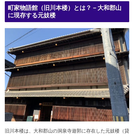
町家物語館（旧川本楼）とは？－大和郡山
に現存する元妓楼
旧川本楼は、大和郡山の洞泉寺遊郭に存在した元妓楼（貸