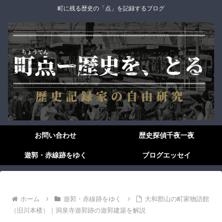
町に残る歴史の「点」を記録するブログ
お問い合わせ
歴史探偵千夜一夜
遊郭・赤線跡をゆく
ブログエッセイ
ホーム
遊郭・赤線跡をゆく
大和郡山の町家物語館
（旧川本楼）｜洞泉寺遊郭跡の遊郭建築を解説