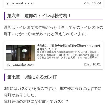
郡山市のHPを引用します。「町家...
2025.09.23
yonezawakoji.com
第六章 遊郭のトイレは松竹梅！
遊郭はトイレまで松竹梅だった！そしてそのトイレの下の
廊下にはかつて○○があったと伝えられています。
大和郡山・洞泉寺遊郭の町家物語館のトイレは超
豪華だった！？
奈良県大和郡山市の洞泉寺遊郭跡に残る元妓楼（貸座敷・
遊郭）町家物語館（旧川本楼）。内部は遊郭建築の贅を尽
くされた造りですが、さすがは大楼、トイレまで豪華でし
た。その妓楼のトイレについて詳しく解説します。
2025.10.01
yonezawakoji.com
第七章 3階にあるガス灯
3階にはガス灯があるのですが、川本楼建設時にはすでに
電灯がありました。
電灯完備の建物になぜ敢えてガス灯？