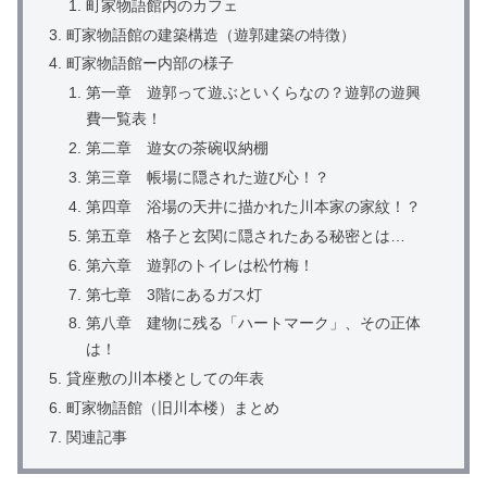
町家物語館内のカフェ
町家物語館の建築構造（遊郭建築の特徴）
町家物語館ー内部の様子
第一章 遊郭って遊ぶといくらなの？遊郭の遊興
費一覧表！
第二章 遊女の茶碗収納棚
第三章 帳場に隠された遊び心！？
第四章 浴場の天井に描かれた川本家の家紋！？
第五章 格子と玄関に隠されたある秘密とは…
第六章 遊郭のトイレは松竹梅！
第七章 3階にあるガス灯
第八章 建物に残る「ハートマーク」、その正体
は！
貸座敷の川本楼としての年表
町家物語館（旧川本楼）まとめ
関連記事