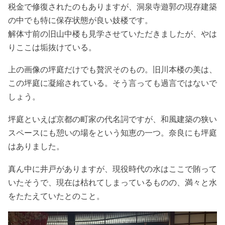
税金で修復されたのもありますが、洞泉寺遊郭の現存建築
の中でも特に保存状態が良い妓楼です。
解体寸前の旧山中楼も見学させていただきましたが、やは
りここは垢抜けている。
上の画像の坪庭だけでも贅沢そのもの。旧川本楼の美は、
この坪庭に凝縮されている。そう言っても過言ではないで
しょう。
坪庭といえば京都の町家の代名詞ですが、和風建築の狭い
スペースにも憩いの場をという知恵の一つ。奈良にも坪庭
はありました。
真ん中に井戸がありますが、現役時代の水はここで賄って
いたそうで、現在は枯れてしまっているものの、満々と水
をたたえていたとのこと。