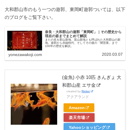
大和郡山市のもう一つの遊郭、東岡町遊郭ついては、以下
のブログをご覧下さい。
奈良・大和郡山の遊郭「東岡町」｜その歴史から
現在の姿までまとめて解説
またの名を郡山新地、箕山新地とも呼ばれた大和郡山の新
地。遊郭から赤線時代、そしてその後の「闇営業」まで
100年の歴史を解説。
2020.03.07
yonezawakoji.com
(金魚) 小赤 10匹 きんぎょ 大
和郡山産 エサ金
created by
Rinker
アクアランド
Amazon
楽天市場
Yahooショッピング