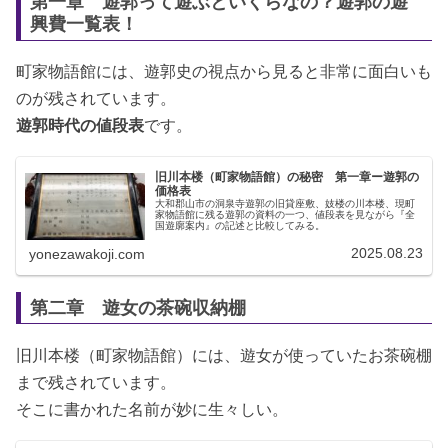
第一章 遊郭って遊ぶといくらなの？遊郭の遊
興費一覧表！
町家物語館には、遊郭史の視点から見ると非常に面白いも
のが残されています。
遊郭時代の値段表
です。
旧川本楼（町家物語館）の秘密 第一章ー遊郭の
価格表
大和郡山市の洞泉寺遊郭の旧貸座敷、妓楼の川本楼、現町
家物語館に残る遊郭の資料の一つ、値段表を見ながら『全
国遊廓案内』の記述と比較してみる。
2025.08.23
yonezawakoji.com
第二章 遊女の茶碗収納棚
旧川本楼（町家物語館）には、遊女が使っていたお茶碗棚
まで残されています。
そこに書かれた名前が妙に生々しい。