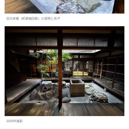
旧川本楼（町家物語館）の居間と井戸
2025年撮影