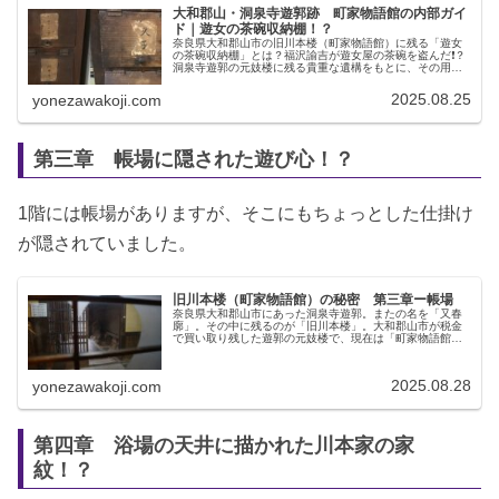
大和郡山・洞泉寺遊郭跡 町家物語館の内部ガイ
ド｜遊女の茶碗収納棚！？
奈良県大和郡山市の旧川本楼（町家物語館）に残る「遊女
の茶碗収納棚」とは？福沢諭吉が遊女屋の茶碗を盗んだ❗？
洞泉寺遊郭の元妓楼に残る貴重な遺構をもとに、その用途
や配置の意味、高額紙幣の顔の意外な顔を解説します。
2025.08.25
yonezawakoji.com
第三章 帳場に隠された遊び心！？
1階には帳場がありますが、そこにもちょっとした仕掛け
が隠されていました。
旧川本楼（町家物語館）の秘密 第三章ー帳場
奈良県大和郡山市にあった洞泉寺遊郭。またの名を「又春
廓」。その中に残るのが「旧川本楼」。大和郡山市が税金
で買い取り残した遊郭の元妓楼で、現在は「町家物語館」
として無料公開されています。ここの基本的な説明は、下
記のアコーディオンの中に書かれて...
2025.08.28
yonezawakoji.com
第四章 浴場の天井に描かれた川本家の家
紋！？