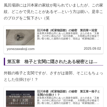
風呂場跡には川本家の家紋が彫られていましたが、この家
紋、どこかで見たことがあるぞ…という方は鋭い。是非こ
のブログをご覧下さい（笑
旧川本楼（町家物語館）の秘密 第四章ー浴室
奈良県大和郡山市にあった洞泉寺遊郭。またの名を「又春
廓」その中に残るのが「旧川本楼」。大和郡山市が税金で
買い取り残した遊郭の元妓楼で、現在は「町家物語館」と
して無料公開されています。ここの基本的な説明は、下記
のアコーディオンの中に書かれてい...
2025.09.02
yonezawakoji.com
第五章 格子と玄関に隠されたある秘密とは…
外観の格子と玄関ですが、さすがは遊郭、そこにもちょっ
とした仕掛けが！？
旧川本楼（町家物語館）の秘密 第五章ー格子と
玄関の仕掛け！？
奈良県大和郡山市にあった洞泉寺遊郭。またの名を「又春
廓」その中に残るのが「旧川本楼」。大和郡山市が税金で
買い取り残した遊郭の元妓楼で、現在は「町家物語館」と
して無料公開されています。ここの基本的な説明は、大和