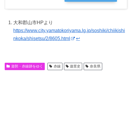
大和郡山市HPより
https://www.city.yamatokoriyama.lg.jp/soshiki/chiikishi
nkoka/shisetsu/2/8605.html
↩︎
遊郭・赤線跡をゆく
赤線
遊里史
奈良県