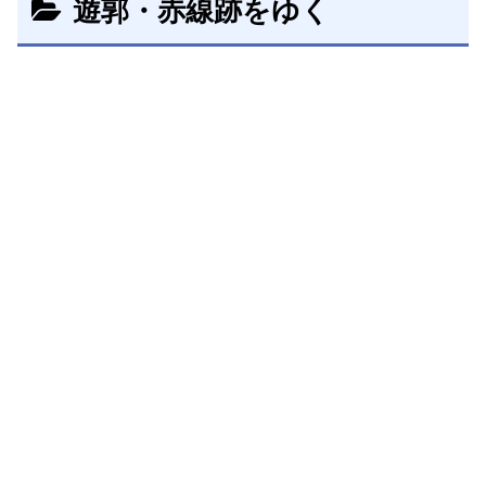
遊郭・赤線跡をゆく