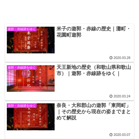
米子の遊郭・赤線の歴史｜灘町・
遊郭・赤線跡をゆく
花園町遊郭
2020.03.28
天王新地の歴史（和歌山県和歌山
遊郭・赤線跡をゆく
市）｜遊郭・赤線跡をゆく｜
2020.03.24
奈良・大和郡山の遊郭「東岡町」
遊郭・赤線跡をゆく
｜その歴史から現在の姿までまと
めて解説
2020.03.07