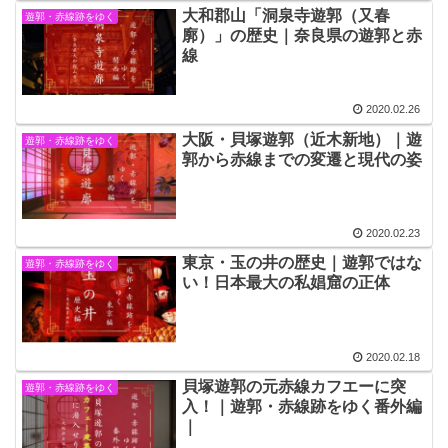
大和郡山「洞泉寺遊郭（又春
遊郭・赤線跡をゆく
廓）」の歴史｜奈良県の遊郭と赤
線
2020.02.26
大阪・貝塚遊郭（近木新地）｜遊
遊郭・赤線跡をゆく
郭から赤線までの変遷と現代の姿
2020.02.23
東京・玉の井の歴史｜遊郭ではな
遊郭・赤線跡をゆく
い！日本最大の私娼窟の正体
2020.02.18
貝塚遊郭の元赤線カフエーに突
遊郭・赤線跡をゆく
入！｜遊郭・赤線跡をゆく番外編
｜