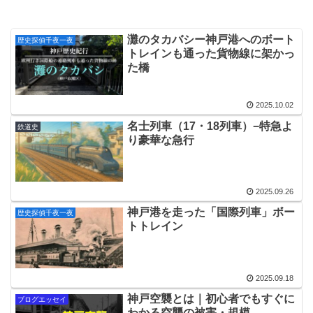
灘のタカバシー神戸港へのボート
歴史探偵千夜一夜
トレインも通った貨物線に架かっ
た橋
2025.10.02
名士列車（17・18列車）−特急よ
鉄道史
り豪華な急行
2025.09.26
神戸港を走った「国際列車」ボー
歴史探偵千夜一夜
トトレイン
2025.09.18
神戸空襲とは｜初心者でもすぐに
ブログエッセイ
わかる空襲の被害・規模