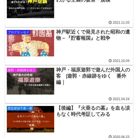
2021.11.03
神戸駅近くで発見された昭和の遺
ブログエッセイ
物－『貯蓄報国』と戦争
2021.10.04
神戸・福原遊郭で遊んだ外国人の
遊郭・赤線跡をゆく
客 |遊郭・赤線跡をゆく 番外
編｜
2021.04.24
【後編】『火垂るの墓』を血も涙
歴史探偵千夜一夜
もなく時代考証してみる
2020.06.23