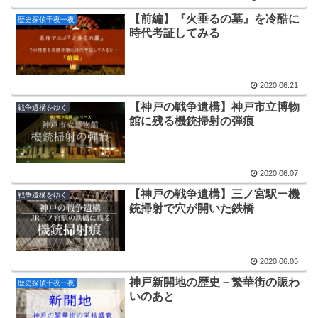
【前編】『火垂るの墓』を冷酷に
歴史探偵千夜一夜
時代考証してみる
2020.06.21
【神戸の戦争遺構】神戸市立博物
戦争遺構をゆく
館に残る機銃掃射の弾痕
2020.06.07
【神戸の戦争遺構】三ノ宮駅ー機
戦争遺構をゆく
銃掃射で穴が開いた鉄橋
2020.06.05
神戸新開地の歴史－繁華街の賑わ
歴史探偵千夜一夜
いのあと