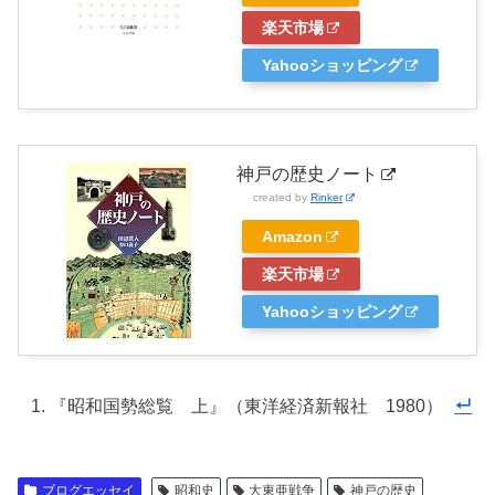
楽天市場
Yahooショッピング
神戸の歴史ノート
created by
Rinker
Amazon
楽天市場
Yahooショッピング
『昭和国勢総覧 上』（東洋経済新報社 1980）
ブログエッセイ
昭和史
大東亜戦争
神戸の歴史