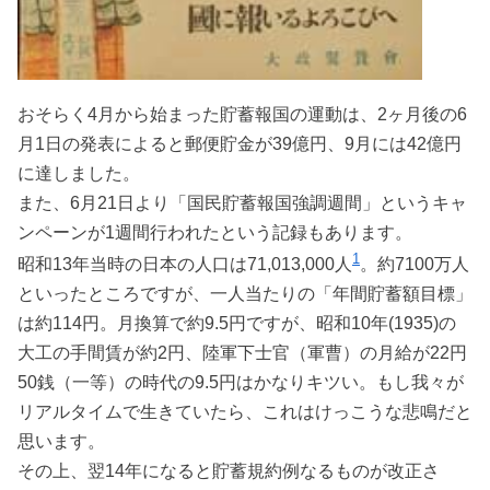
おそらく4月から始まった貯蓄報国の運動は、2ヶ月後の6
月1日の発表によると郵便貯金が39億円、9月には42億円
に達しました。
また、6月21日より「国民貯蓄報国強調週間」というキャ
ンペーンが1週間行われたという記録もあります。
1
昭和13年当時の日本の人口は71,013,000人
。約7100万人
といったところですが、一人当たりの「年間貯蓄額目標」
は約114円。月換算で約9.5円ですが、昭和10年(1935)の
大工の手間賃が約2円、陸軍下士官（軍曹）の月給が22円
50銭（一等）の時代の9.5円はかなりキツい。もし我々が
リアルタイムで生きていたら、これはけっこうな悲鳴だと
思います。
その上、翌14年になると貯蓄規約例なるものが改正さ