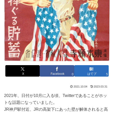
X
Facebook
はてブ
0
5
2021.10.04
2023.03.31
2021年、日付が10月に入る頃、Twitterであることがホッ
トな話題になっていました。
JR神戸駅付近、JRの高架下にあった壁が解体されると高