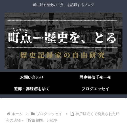
町に残る歴史の「点」を記録するブログ
お問い合わせ
歴史探偵千夜一夜
遊郭・赤線跡をゆく
ブログエッセイ
ホーム
ブログエッセイ
神戸駅近くで発見された昭
和の遺物－『貯蓄報国』と戦争