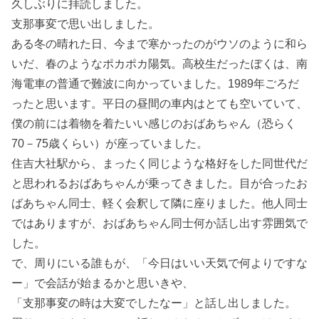
久しぶりに拝読しました。
支那事変で思い出しました。
ある冬の晴れた日、今まで寒かったのがウソのように和ら
いだ、春のようなポカポカ陽気。高校生だったぼくは、南
海電車の普通で難波に向かっていました。1989年ごろだ
ったと思います。平日の昼間の車内はとても空いていて、
僕の前には着物を着たいい感じのおばあちゃん（恐らく
70－75歳くらい）が座っていました。
住吉大社駅から、まったく同じような格好をした同世代だ
と思われるおばあちゃんが乗ってきました。目が合ったお
ばあちゃん同士、軽く会釈して隣に座りました。他人同士
ではありますが、おばあちゃん同士何か話し出す雰囲気で
した。
で、周りにいる誰もが、「今日はいい天気で何よりですな
ー」で会話が始まるかと思いきや、
「支那事変の時は大変でしたなー」と話し出しました。