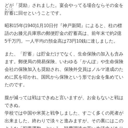
どが「奨励」されました。宴会やってる場合ならその金を
おくに
貯蓄
に回せということです。
昭和15年(1940)1月10日付『神戸新聞』によると、柱の標
語のお膝元兵庫県の郵便貯金の貯蓄高は、前年末で約2億
5千万円。一人平均の預金高は73円10銭に達しました。
また、「貯蓄」は貯金だけでなく、生命保険の加入も含み
ます。郵便局の簡易保険、いわゆる「かんぽ」や生命保険
会社の保険加入も奨励され、保険外交員はノルマ達成のた
めに尻を叩かれ、国民から保険という形でお金を集めてい
たのです。
腹が減っては戦はできぬと言いますが、お金もないと戦は
できぬ。
学校では中国や米英と戦争しました、すごく多くの死者が
出来ました、終わりで淡々と進みますが、その裏にはこの