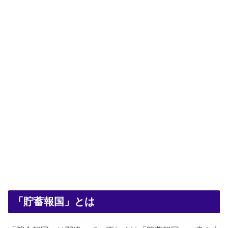
「貯蓄報国」とは