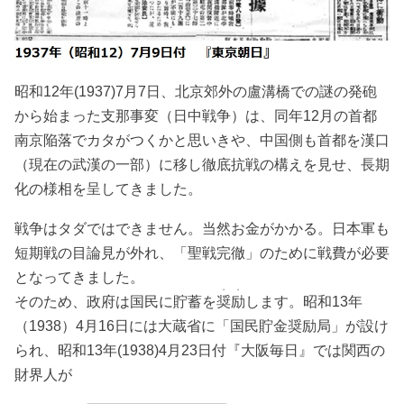
昭和12年(1937)7月7日、北京郊外の盧溝橋での謎の発砲
から始まった支那事変（日中戦争）は、同年12月の首都
南京陥落でカタがつくかと思いきや、中国側も首都を漢口
（現在の武漢の一部）に移し徹底抗戦の構えを見せ、長期
化の様相を呈してきました。
戦争はタダではできません。当然お金がかかる。日本軍も
短期戦の目論見が外れ、「聖戦完徹」のために戦費が必要
となってきました。
・・
そのため、政府は国民に貯蓄を
奨励
します。昭和13年
（1938）4月16日には大蔵省に「国民貯金奨励局」が設け
られ、昭和13年(1938)4月23日付『大阪毎日』では関西の
財界人が