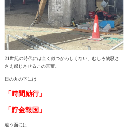
21世紀の時代には全く似つかわしくない、むしろ物騒さ
さえ感じさせるこの言葉。
日の丸の下には
「時間励行」
「貯金報国」
違う面には