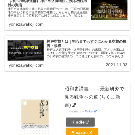
【神戸の戦争遺構】神戸市立博物館に残る機銃掃
射の弾痕
神戸市立博物館に残る戦争の跡神戸の中心地、三宮の旧居留
地の中心にある市立博物館の建物は、もともと横浜正金銀行
神戸支店として昭和10年(1935)に竣工しました。戦後も銀
行として使われた後、神戸市が使用することになり、現在に
至っています。銀行...
yonezawakoji.com
神戸空襲とは｜初心者でもすぐにわかる空襲の被
害・規模
神戸は大東亜戦争（太平洋戦争）の末期、アメリカ軍によ
る激しい空襲を受けた都市の一つです。昭和17年（1942）
の日本初の空襲1の一つに選ばれた都市の一つでもありま
す。本記事では、神戸空襲の歴史や主な空襲の被害の概
要、そして現在の神戸に残る戦...
2021.11.03
yonezawakoji.com
昭和史講義 ──最新研究で
見る戦争への道 (ちくま新
書)
created by
Rinker
Kindle
Amazon