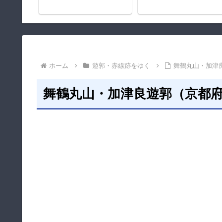
ホーム
遊郭・赤線跡をゆく
舞鶴丸山・加津
舞鶴丸山・加津良遊郭（京都