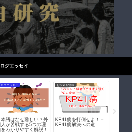
ログエッセイ
ブログエッセイ
歴史探偵千夜一夜
ブログエッ
禁煙2ヶ月達成したから
【前編】『火垂るの墓』
京大は
言える！禁煙のメリット
を冷酷に時代考証してみ
か－そ
＆デメリット
る