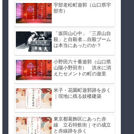
宇部老松町遊郭（山口県宇
部市）
「坂田山心中」「三原山自
殺」と自殺者…自殺ブーム
は本当にあったのか？
小野田六十番遊郭（山口県
山陽小野田市） 洪水に消
えたセメントの町の遊里
米子・花園町遊郭跡を歩く
｜現地に残る妓楼建築
東京都葛飾区にあった赤
線 立石特飲街｜その成立
と赤線跡を歩く