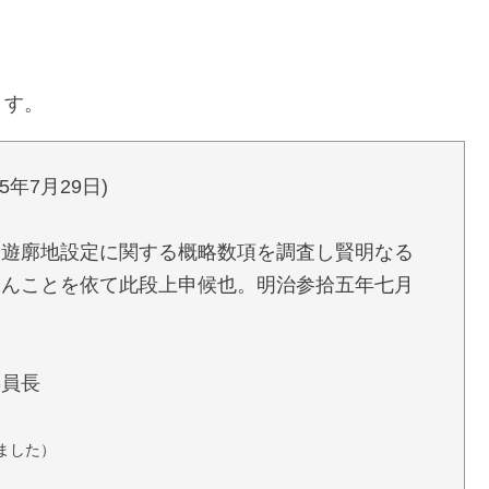
ます。
年7月29日)
し遊廓地設定に関する概略数項を調査し賢明なる
らんことを依て此段上申候也。明治参拾五年七月
委員長
ました）