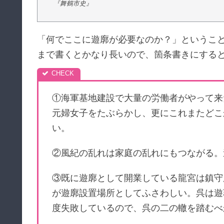
『舞鶴市史』
「何でここに遊廓が必要なのか？」というこ
まで書くとかなり長いので、箇条書きにする
①海軍基地建設で大量の労働者がやって来
元婦女子をたぶらかし、更にこれまたどこ
い。
②風紀の乱れは家庭の乱れにもつながる。
③既に遊廓として開業している龍宮は鎮守
が遊廓設置場所としてふさわしい。呉は遊
度失敗しているので、呉の二の轍を踏むべ