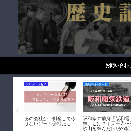
お問い合わ
戦争遺構をゆく
お役立ち情報
せよ！－
【神戸の戦争遺構】三ノ
日本人が知らない、世
の道
宮駅ー機銃掃射で穴が開
の仲が悪い国々
いた鉄橋