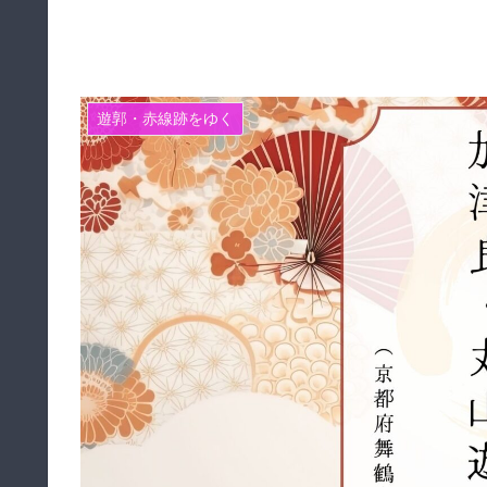
遊郭・赤線跡をゆく