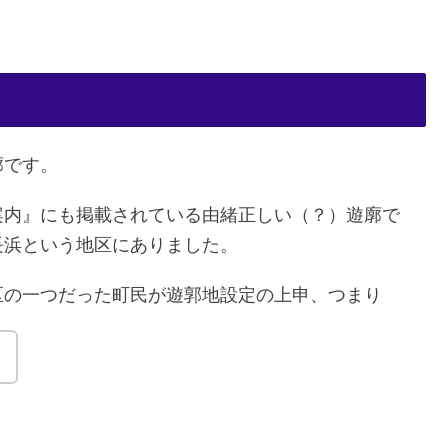
廓です。
案内』にも掲載されている由緒正しい（？）遊廓で
長浜という地区にありました。
う地区の一つだった町民が遊郭地設定の上申、つまり
！