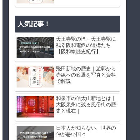
人気記事！
天王寺駅の怪－天王寺駅に
残る阪和電鉄の遺構たち
【阪和線歴史紀行】
飛田新地の歴史｜遊郭から
赤線への変遷を写真と資料
で解説
和泉市の信太山新地とは｜
大阪泉州に残る風俗街の歴
史と現在｜
日本人が知らない、世界の
仲が悪い国々