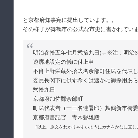
と京都府知事宛に提出しています。。
その様子が舞鶴市の公式な市史に書かれてい
明治参拾五年七月弐拾九日(←※注：明治35
遊廓地設定の儀に付上申
不肖上野栄蔵外拾弐名余部町住民を代表
委員長閣下に供す希くは速かに御採用あ
弐拾九日
京都府加佐郡余部町
町民代表者（一三名連署印）舞鶴新市街
京都府書記官 青木磐雄殿
（以上、原文をわかりやすいようにカナをかなに直し