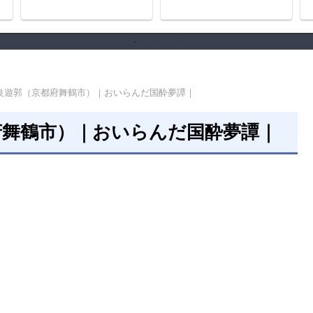
史
良遊郭（京都府舞鶴市）｜おいらんだ国酔夢譚｜
府舞鶴市）｜おいらんだ国酔夢譚｜