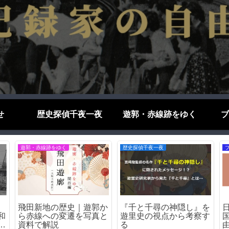
せ
歴史探偵千夜一夜
遊郭・赤線跡をゆく
ブ
歴史探偵千夜一夜
遊郭・赤線跡をゆく
界
飛田新地の「嘆きの壁」
松島遊郭（大阪市西区）
｜遊郭を囲った壁の痕跡
｜松島新地の母体となっ
た日本最大級の遊里の歴