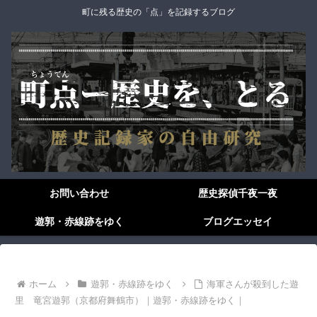
町に残る歴史の「点」を記録するブログ
お問い合わせ
歴史探偵千夜一夜
遊郭・赤線跡をゆく
ブログエッセイ
ホーム
遊郭・赤線跡をゆく
海軍さんが殺到した遊
里 竜宮遊郭（京都府舞鶴市）｜遊郭・赤線跡をゆく｜