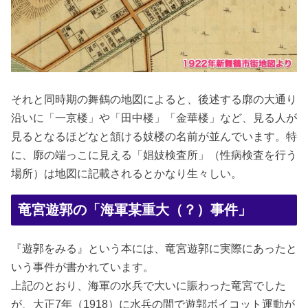
それと同時期の舞鶴の地図によると、後述する廓の大通り
沿いに「一京楼」や「田中楼」「金華楼」など、見る人が
見るとなるほどなと頷ける妓楼の名前が並んでいます。特
に、廓の端っこに見える「娼妓検査所」（性病検査を行う
場所）は地図に記載されるとかなり生々しい。
竜宮遊郭の「海軍某重大（？）事件」
『遊郭をみる』という本には、竜宮遊郭に実際にあったと
いう事件が書かれています。
上記のとおり、海軍の水兵で大いに賑わった竜宮でした
が、大正7年（1918）に水兵の間で遊郭ボイコット運動が