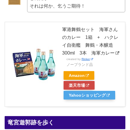
それは何か、乞うご期待！
軍港舞鶴セット 海軍さん
のカレー 1箱 + ハクレ
イ自衛艦 舞鶴・本醸造
300ml 3本 海軍カレー
created by
Rinker
ノーブランド品
Amazon
楽天市場
Yahooショッピング
竜宮遊郭跡を歩く