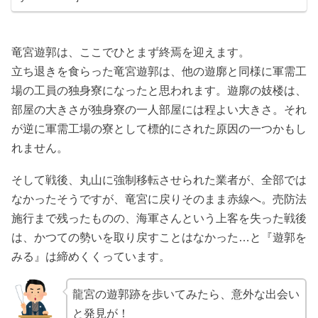
竜宮遊郭は、ここでひとまず終焉を迎えます。
立ち退きを食らった竜宮遊郭は、他の遊廓と同様に軍需工
場の工員の独身寮になったと思われます。遊廓の妓楼は、
部屋の大きさが独身寮の一人部屋には程よい大きさ。それ
が逆に軍需工場の寮として標的にされた原因の一つかもし
れません。
そして戦後、丸山に強制移転させられた業者が、全部では
なかったそうですが、竜宮に戻りそのまま赤線へ。売防法
施行まで残ったものの、海軍さんという上客を失った戦後
は、かつての勢いを取り戻すことはなかった…と『遊郭を
みる』は締めくくっています。
龍宮の遊郭跡を歩いてみたら、意外な出会い
と発見が！