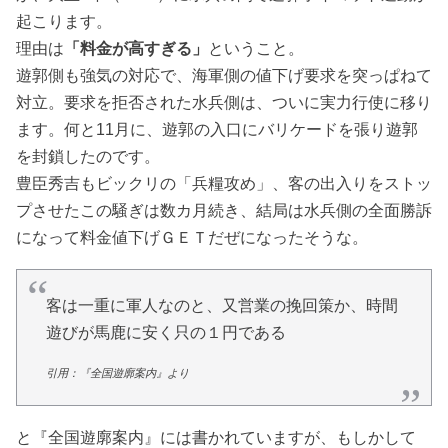
起こります。
理由は
「料金が高すぎる」
ということ。
遊郭側も強気の対応で、海軍側の値下げ要求を突っぱねて
対立。要求を拒否された水兵側は、ついに実力行使に移り
ます。何と11月に、遊郭の入口にバリケードを張り遊郭
を封鎖したのです。
豊臣秀吉もビックリの「兵糧攻め」、客の出入りをストッ
プさせたこの騒ぎは数カ月続き、結局は水兵側の全面勝訴
になって料金値下げＧＥＴだぜになったそうな。
客は一重に軍人なのと、又営業の挽回策か、時間
遊びが馬鹿に安く只の１円である
引用：『全国遊廓案内』より
と『全国遊廓案内』には書かれていますが、もしかして