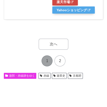
楽天市場
Yahooショッピング
次へ
1
2
遊郭・赤線跡をゆく
赤線
遊里史
京都府