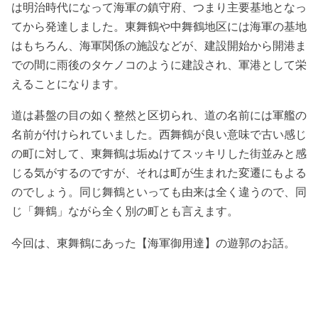
は明治時代になって海軍の鎮守府、つまり主要基地となっ
てから発達しました。東舞鶴や中舞鶴地区には海軍の基地
はもちろん、海軍関係の施設などが、建設開始から開港ま
での間に雨後のタケノコのように建設され、軍港として栄
えることになります。
道は碁盤の目の如く整然と区切られ、道の名前には軍艦の
名前が付けられていました。西舞鶴が良い意味で古い感じ
の町に対して、東舞鶴は垢ぬけてスッキリした街並みと感
じる気がするのですが、それは町が生まれた変遷にもよる
のでしょう。同じ舞鶴といっても由来は全く違うので、同
じ「舞鶴」ながら全く別の町とも言えます。
今回は、東舞鶴にあった【海軍御用達】の遊郭のお話。