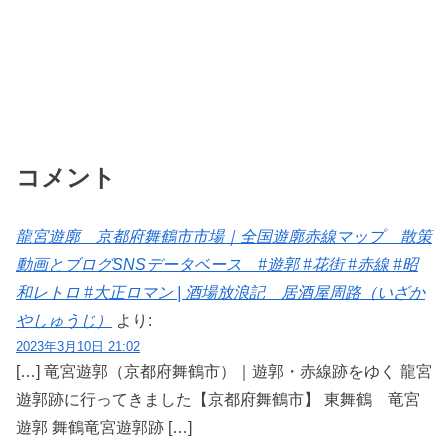
コメント
龍宮遊廓 京都府舞鶴市市場｜全国遊廓赤線マップ 散策
動画とブログSNSデータベース #遊郭 #花街 #赤線 #昭
和レトロ #大正ロマン | 酒場放浪記 居酒屋周路（いざか
やしゅうじ）
より:
2023年3月10日 21:02
[…] 竜宮遊郭（京都府舞鶴市）｜遊郭・赤線跡をゆく 龍宮
遊郭跡に行ってきました【京都府舞鶴市】 東舞鶴 竜宮
遊郭 舞鶴竜宮遊郭跡 […]