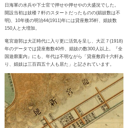
日海軍の水兵や下士官で押せや押せやの大盛況でした。
開設当初は妓楼７軒のスタートだったものの(娼妓数は不
明)、10年後の明治44(1911)年には貸座敷35軒、娼妓数
150人と大増加。
竜宮遊郭は大正時代に入り更に活気を呈し、大正７(1918)
年のデータでは貸座敷数40件、娼妓の数300人以上。『全
国遊廓案内』にも、年代は不明ながら「貸座敷四十六軒あ
り、娼妓は三百四五十人も居た」と記されています。