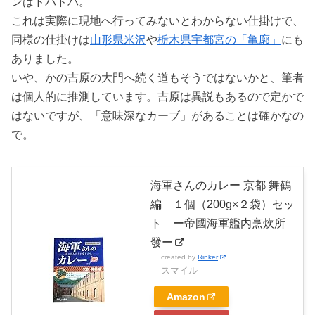
ンはドバドバ。
これは実際に現地へ行ってみないとわからない仕掛けで、
同様の仕掛けは
山形県米沢
や
栃木県宇都宮の「亀廓」
にも
ありました。
いや、かの吉原の大門へ続く道もそうではないかと、筆者
は個人的に推測しています。吉原は異説もあるので定かで
はないですが、「意味深なカーブ」があることは確かなの
で。
海軍さんのカレー 京都 舞鶴
編 １個（200g×２袋）セッ
ト ー帝國海軍艦内烹炊所
發ー
created by
Rinker
スマイル
Amazon