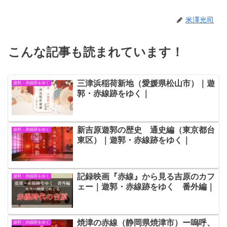
米澤光司
こんな記事も読まれています！
三津浜稲荷新地（愛媛県松山市）｜遊
遊郭・赤線跡をゆく
郭・赤線跡をゆく｜
新吉原遊郭の歴史 通史編（東京都台
遊郭・赤線跡をゆく
東区）｜遊郭・赤線跡をゆく｜
記録映画『赤線』から見る吉原のカフ
遊郭・赤線跡をゆく
ェー｜遊郭・赤線跡をゆく 番外編｜
焼津の赤線（静岡県焼津市）ー嗚呼、
遊郭・赤線跡をゆく