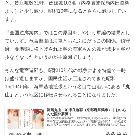
と、貸座敷数31軒、娼妓数103名（内務省警保局内部資料
より）と少し減少、昭和10年になるとさらに減少してい
ます。
『全国遊廓案内』ではこの原因を、やはり軍縮の結果とし
ています。竜宮遊廓は海軍とおんぶにだっこの関係、鎮守
府→要港部に格下げされ上客の海軍さんの数が減少＝客が
少なくなったというのが主原因でしょう。
そんな竜宮遊郭も、昭和10年代の戦争による特需で一時
は盛り返しますが、国民生活が圧迫されてきた昭和
15(1940)年、海軍基地拡張という名目で山沿いにある
「丸
山」
という地区に移転させられることになりました。
舞鶴丸山・加津良遊郭（京都府舞鶴市）｜おいら
んだ国酔夢譚｜
前回の龍宮遊郭編で、地元のおじいちゃんから、竜宮は"戦
時中"に丸山地区に移ったという貴重な話を聞き、その足で
丸山地区に向かうことになりました。舞鶴の知られざる遊
里、丸山遊郭丸山地区は、『遊郭をみる』にサクっと書か
れています。「1940年（昭...
2020.12.13
yonezawakoji.com