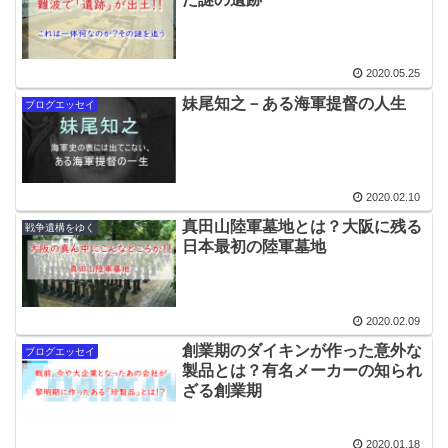
2020.05.25
妹尾知之－ある海軍提督の人生
ブログエッセイ
2020.02.10
真田山陸軍墓地とは？大阪に残る
戦争遺構をゆく
日本最初の陸軍墓地
2020.02.09
創業期のダイキンが作った意外な
ブログエッセイ
製品とは？有名メーカーの知られ
ざる創業期
2020.01.18