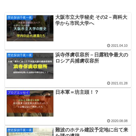
大阪市立大学秘史 その2－商科大
歴史探偵千夜一夜
学から市民大学へ
2021.04.10
浜寺俘虜収容所－日露戦争最大の
歴史探偵千夜一夜
ロシア兵捕虜収容所
2021.01.28
日本軍＝坊主頭！？
ブログエッセイ
2020.08.08
難波のホテル建設予定地に出て来
歴史探偵千夜一夜
た謎の遺跡