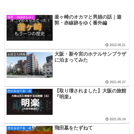
釜ヶ崎のオカマと男娼の話｜遊
遊郭・赤線跡をゆく
郭・赤線跡をゆく番外編
2022.05.21
大阪・新今宮のホテルサンプラザ
お役立ち情報
に泊まってみた
2021.05.27
【取り壊されました】大阪の旅館
歴史探偵千夜一夜
『明楽』
2021.05.24
飛田墓をたずねて
歴史探偵千夜一夜