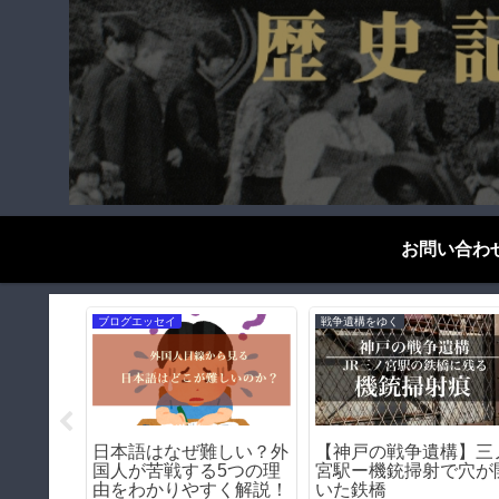
お問い合わ
遊郭・赤線跡をゆく
歴史探偵千夜一夜
を生むの
天王新地の歴史（和歌山
飛田新地の「嘆きの壁
考察する
県和歌山市）｜遊郭・赤
｜遊郭を囲った壁の痕
線跡をゆく｜