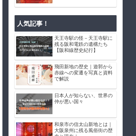
人気記事！
天王寺駅の怪－天王寺駅に
残る阪和電鉄の遺構たち
【阪和線歴史紀行】
飛田新地の歴史｜遊郭から
赤線への変遷を写真と資料
で解説
日本人が知らない、世界の
仲が悪い国々
和泉市の信太山新地とは｜
大阪泉州に残る風俗街の歴