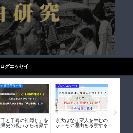
ログエッセイ
歴史探偵千夜一夜
お役立ち情報
お役立ち情
天王寺駅の怪－天王寺駅
KP41病を打倒せよ！－
日本人
に残る阪和電鉄の遺構た
KP41病解決への道
の仲が
ち【阪和線歴史紀行】