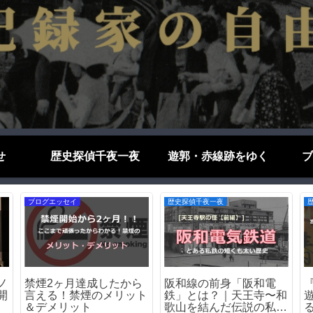
せ
歴史探偵千夜一夜
遊郭・赤線跡をゆく
ブ
ブログエッセイ
歴史探偵千夜一夜
」
あの会社が…倒産して今
横山やすし－昭和最後の
跡
はないゲーム会社たち
芸人の幼少期を訪ねる