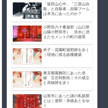
「坂田山心中」「三原山自
殺」と自殺者…自殺ブーム
は本当にあったのか？
小野田六十番遊郭（山口県
山陽小野田市） 洪水に消
えたセメントの町の遊里
米子・花園町遊郭跡を歩く
｜現地に残る妓楼建築
東京都葛飾区にあった赤
線 立石特飲街｜その成立
と赤線跡を歩く
山形市にあった謎の私娼窟
とは｜遊郭・赤線あとをゆ
く