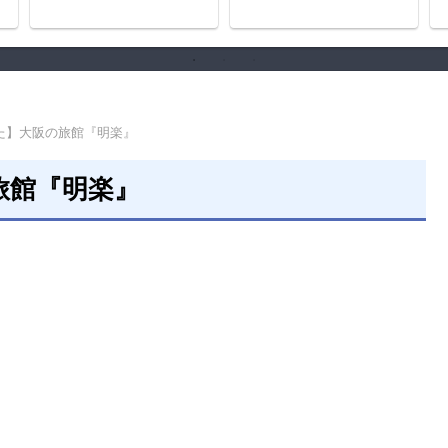
た】大阪の旅館『明楽』
旅館『明楽』