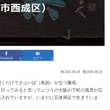
Facebook
はてブ
0
3
2021.05.24
2025.09.23
・・・・
聞くだけで
さぶいぼ
（鳥肌）が立つ魔境。
に行ってみると至ってふつうの大阪の下町の風景が広
み入れていますが、いまだに五体満足で生きていま