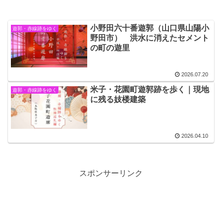
小野田六十番遊郭（山口県山陽小
遊郭・赤線跡をゆく
野田市） 洪水に消えたセメント
の町の遊里
2026.07.20
米子・花園町遊郭跡を歩く｜現地
遊郭・赤線跡をゆく
に残る妓楼建築
2026.04.10
スポンサーリンク