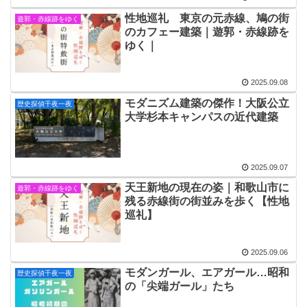
性地巡礼 東京の元赤線、鳩の街
遊郭・赤線跡をゆく
のカフェー建築｜遊郭・赤線跡を
ゆく｜
2025.09.08
モダニズム建築の傑作！大阪公立
歴史探偵千夜一夜
大学杉本キャンパスの近代建築
2025.09.07
天王新地の現在の姿｜和歌山市に
遊郭・赤線跡をゆく
残る赤線街の街並みを歩く【性地
巡礼】
2025.09.06
モダンガール、エアガール…昭和
歴史探偵千夜一夜
の「尖端ガール」たち