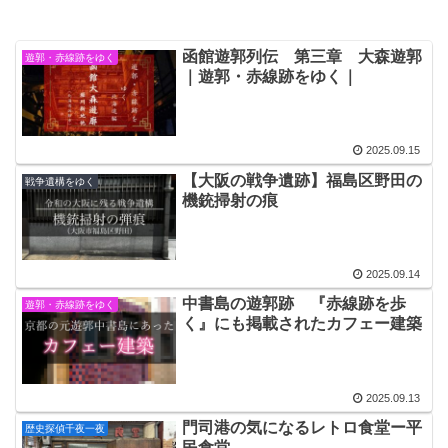
函館遊郭列伝 第三章 大森遊郭
遊郭・赤線跡をゆく
｜遊郭・赤線跡をゆく｜
2025.09.15
【大阪の戦争遺跡】福島区野田の
戦争遺構をゆく
機銃掃射の痕
2025.09.14
中書島の遊郭跡 『赤線跡を歩
遊郭・赤線跡をゆく
く』にも掲載されたカフェー建築
2025.09.13
門司港の気になるレトロ食堂ー平
歴史探偵千夜一夜
民食堂