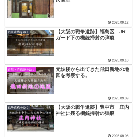
2025.09.12
【大阪の戦争遺跡】福島区 JR
戦争遺構をゆく
ガード下の機銃掃射の弾痕
2025.09.10
元妓楼から出てきた飛田新地の地
遊郭・赤線跡をゆく
図を考察する。
2025.09.09
【大阪の戦争遺跡】豊中市 庄内
戦争遺構をゆく
神社に残る機銃掃射の弾痕
2025.09.08