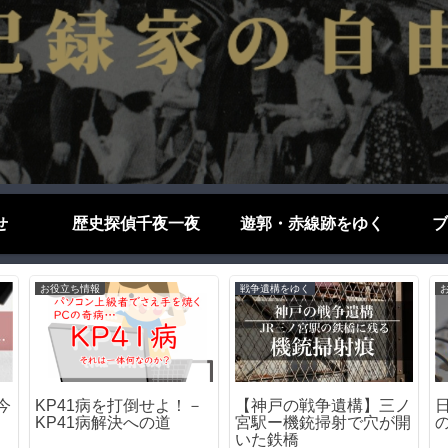
せ
歴史探偵千夜一夜
遊郭・赤線跡をゆく
ブ
ブログエッセイ
ブログエッセイ
ら
京大はなぜ変人を生むの
日本語はなぜ難しい？外
ト
か－その理由を考察する
国人が苦戦する5つの理
由をわかりやすく解説！