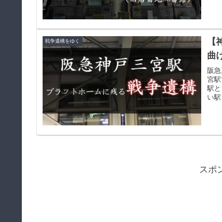
【
戦争遺構をゆく
曲
阪急
宮駅
駅と
い駅
スポ