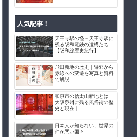
人気記事！
天王寺駅の怪－天王寺駅に
残る阪和電鉄の遺構たち
【阪和線歴史紀行】
飛田新地の歴史｜遊郭から
赤線への変遷を写真と資料
で解説
和泉市の信太山新地とは｜
大阪泉州に残る風俗街の歴
史と現在｜
日本人が知らない、世界の
仲が悪い国々