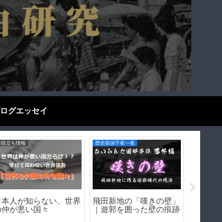
ログエッセイ
遊郭・赤線跡をゆく
遊郭・赤線跡をゆく
歴史探偵千
天王新地の歴史（和歌山
堺・乳守遊郭（大阪府堺
【前編
県和歌山市）｜遊郭・赤
市）｜遊郭・赤線跡をゆ
を冷酷
線跡をゆく｜
く｜
る