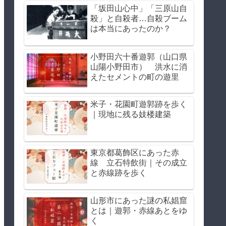
「坂田山心中」「三原山自
殺」と自殺者…自殺ブーム
は本当にあったのか？
小野田六十番遊郭（山口県
山陽小野田市） 洪水に消
えたセメントの町の遊里
米子・花園町遊郭跡を歩く
｜現地に残る妓楼建築
東京都葛飾区にあった赤
線 立石特飲街｜その成立
と赤線跡を歩く
山形市にあった謎の私娼窟
とは｜遊郭・赤線あとをゆ
く