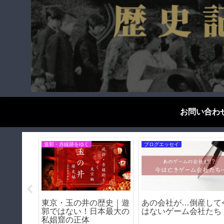
お問い合わ
遊郭・赤線跡をゆく
ブログエッセイ
きの壁」
松島遊郭（大阪市西区）
禁煙2ヶ月達成したか
壁の痕跡
｜松島新地の母体となっ
言える！禁煙のメリッ
た日本最大級の遊里の歴
＆デメリット