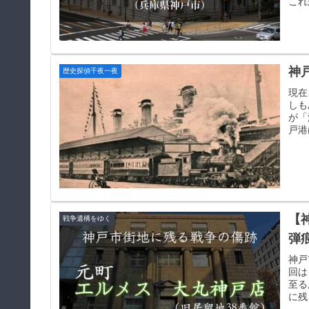
これ
神
歴史探偵千夜一夜
現在
しも
が「
戸港
【
戦争遺構をゆく
弾
神戸
回は
至る
に残