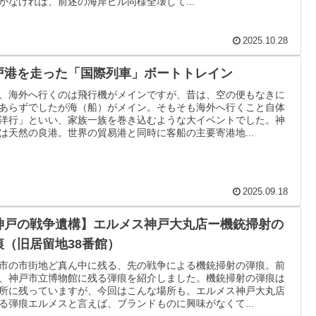
がなければ、前述の海岸ビル同様全壊して...
2025.10.28
戸港を走った「国際列車」ボートトレイン
、海外へ行くのは飛行機がメインですが、昔は、空の便もなきに
あらずでしたが海（船）がメイン。そもそも海外へ行くこと自体
洋行」といい、家族一族を巻き込むような大イベントでした。神
は天然の良港。世界の貿易港と同時に客船の主要寄港地...
2025.09.18
神戸の戦争遺構】エルメス神戸大丸店ー機銃掃射の
痕（旧居留地38番館）
市の市街地ど真ん中に残る、先の戦争による機銃掃射の弾痕。前
、神戸市立博物館に残る弾痕を紹介しました。機銃掃射の弾痕は
所に残っていますが、今回はこんな場所も。エルメス神戸大丸店
る弾痕エルメスと言えば、ブランドものに興味がなくて...