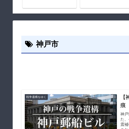
史
神戸市
【
戦争遺構をゆく
痕
神戸
た、
震補