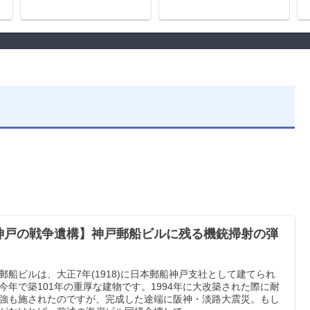
神戸の戦争遺構】神戸郵船ビルに残る機銃掃射の弾
郵船ビルは、大正7年(1918)に日本郵船神戸支社として建てられ
今年で築101年の重厚な建物です。1994年に大改築された際に耐
強も施されたのですが、完成した途端に阪神・淡路大震災。もし