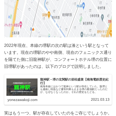
2022年現在、本線の堺駅の次の駅は湊という駅となって
います。現在の堺駅のやや南側、現在のフェニックス通り
を隔てた側に旧龍神駅が、コンフォートホテル堺の位置に
旧堺駅があったのは、以下のブログで説明しました。
龍神駅－堺の玄関駅の栄枯盛衰【南海電鉄歴史紀
行】
南海本線にはかつて龍神という駅が存在していた。阪堺と
も連絡し特急など優等列車も止まる堺の最強駅だったのだ
が、なぜなくなったのか。それの歴史をたどる。
2021.03.13
yonezawakoji.com
実はもう一つ、駅が存在していたのをご存じでしょうか。