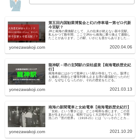
第五回内国勧業博覧会と幻の停車場ー第ゼロ代新
今宮駅？
JRと南海の乗換駅として、人の往来が絶えない新今宮駅。
私もかつて数年間、ここでJRから南海に乗り換えて通勤し
たことがあります。この駅、いかにも昔からありました感
を漂わせているのですが、開業は戦後のこと。国鉄側が昭
和38年(1963)、南海側...
2020.04.06
yonezawakoji.com
龍神駅－堺の玄関駅の栄枯盛衰【南海電鉄歴史紀
行】
南海本線にはかつて龍神という駅が存在していた。阪堺と
も連絡し特急など優等列車も止まる堺の最強駅だったのだ
が、なぜなくなったのか。それの歴史をたどる。
2021.03.13
yonezawakoji.com
南海の新聞電車と女給電車【南海電鉄歴史紀行】
「女給」という響きには、どこか昭和を感じます。この言
葉が生まれたのは、昭和ではなく大正時代のようで、宇野
浩二の『苦の世界』（1918‐21）には「いっそのことカフ
エエの女給にならうかしら」という文章があります。それ
が全国区になったのは大正の...
2021.10.20
yonezawakoji.com