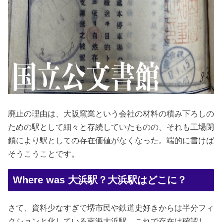
廃止の理由は、大阪窯業という会社の材料の積み下ろしの
ための駅として細々と存続していたものの、それも工場閉
鎖により駅としての存在価値がなくなった。端的に書けば
そうこうことです。
Where was 大浜駅？大浜駅はどこに？
さて、資料少なすぎで堺市民や鉄道史好きからは半分フィ
クションと化している南海大浜駅、これで存在は確認し