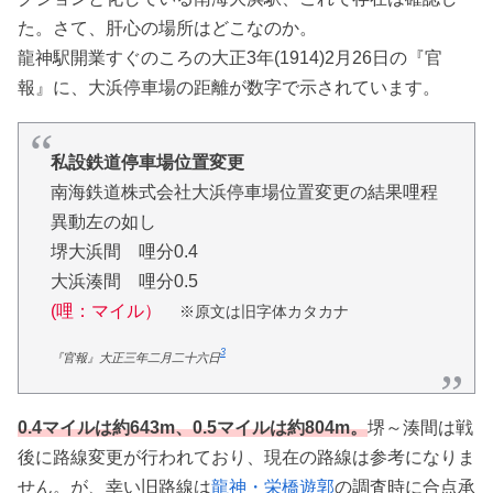
た。さて、肝心の場所はどこなのか。
龍神駅開業すぐのころの大正3年(1914)2月26日の『官
報』に、大浜停車場の距離が数字で示されています。
私設鉄道停車場位置変更
南海鉄道株式会社大浜停車場位置変更の結果哩程
異動左の如し
堺大浜間 哩分0.4
大浜湊間 哩分0.5
(哩：マイル）
※原文は旧字体カタカナ
3
『官報』大正三年二月二十六日
0.4マイルは約643m、0.5マイルは約804m。
堺～湊間は戦
後に路線変更が行われており、現在の路線は参考になりま
せん。が、幸い旧路線は
龍神・栄橋遊郭
の調査時に合点承