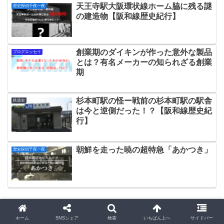
天王寺駅大阪環状線ホーム脇に残る謎
歴史探偵千夜一夜
の建造物【阪和線歴史紀行】
創業期のダイキンが作った意外な製品
ブログエッセイ
とは？有名メーカーの知られざる創業
期
杉本町駅の怪ー戦前の杉本町駅の駅舎
鉄道史
は今と逆側だった！？【阪和線歴史紀
行】
朝鮮を走った暁の超特急「あかつき」
歴史探偵千夜一夜
スポンサーリンク
ホーム
SNSシェア
検索
いちばん上へ
サイドバー