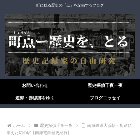
町に残る歴史の「点」を記録するブログ
お問い合わせ
歴史探偵千夜一夜
遊郭・赤線跡をゆく
ブログエッセイ
ホーム
歴史探偵千夜一夜
南海鉄道大浜駅－短命に
消えた幻の駅【南海電鉄歴史紀行】