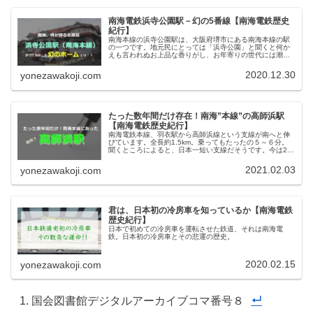
南海電鉄浜寺公園駅－幻の5番線【南海電鉄歴史
紀行】
南海本線の浜寺公園駅は、大阪府堺市にある南海本線の駅
の一つです。地元民にとっては「浜寺公園」と聞くと何か
えも言われぬお上品な香りがし、お年寄りの世代には潮の
香りすらただよってきそうな、少し特別感がある駅でもあ
ります。南北朝時代の後村上天皇の...
2020.12.30
yonezawakoji.com
たった数年間だけ存在！南海”本線”の高師浜駅
【南海電鉄歴史紀行】
南海電鉄本線、羽衣駅から高師浜線という支線が南へと伸
びています。全長約1.5km。乗ってもたったの５～６分。
聞くところによると、日本一短い支線だそうです。今は2両
編成ですが、私が幼いころは1両の電車がのんびりと往復し
ており、かわいい電車やな...
2021.02.03
yonezawakoji.com
君は、日本初の冷房車を知っているか【南海電鉄
歴史紀行】
日本で初めての冷房車を運転させた鉄道、それは南海電
鉄。日本初の冷房車とその悲運の歴史。
2020.02.15
yonezawakoji.com
国会図書館デジタルアーカイブコマ番号８