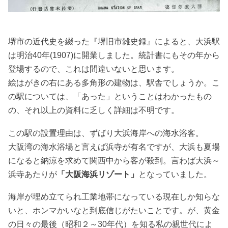
堺市の近代史を綴った『堺旧市雑史録』によると、大浜駅
は明治40年(1907)に開業しました。統計書にもその年から
登場するので、これは間違いないと思います。
絵はがきの右にある多角形の建物は、駅舎でしょうか。こ
の駅については、「あった」ということはわかったもの
の、それ以上の資料に乏しく詳細は不明です。
この駅の設置理由は、ずばり大浜海岸への海水浴客。
大阪湾の海水浴場と言えば浜寺が有名ですが、大浜も夏場
になると納涼を求めて関西中から客が殺到。言わば大浜～
浜寺あたりが
「大阪海浜リゾート」
となっていました。
海岸が埋め立てられ工業地帯になっている現在しか知らな
いと、ホンマかいなと到底信じがたいことです。が、黄金
の日々の最後（昭和２～30年代）を知る私の親世代によ