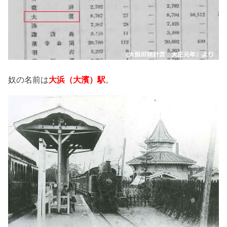
奴の名前は
大浜（大濱）駅
。