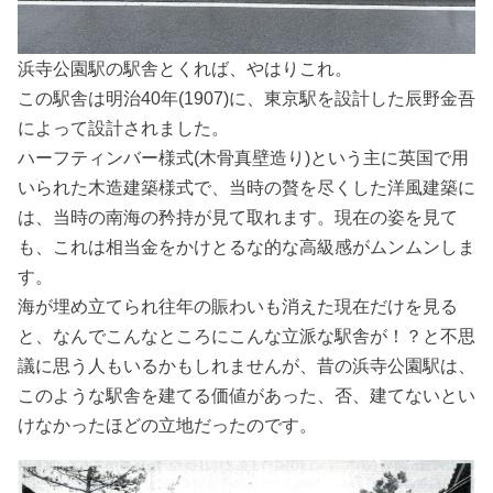
浜寺公園駅の駅舎とくれば、やはりこれ。
この駅舎は明治40年(1907)に、東京駅を設計した辰野金吾
によって設計されました。
ハーフティンバー様式(木骨真壁造り)という主に英国で用
いられた木造建築様式で、当時の贅を尽くした洋風建築に
は、当時の南海の矜持が見て取れます。現在の姿を見て
も、これは相当金をかけとるな的な高級感がムンムンしま
す。
海が埋め立てられ往年の賑わいも消えた現在だけを見る
と、なんでこんなところにこんな立派な駅舎が！？と不思
議に思う人もいるかもしれませんが、昔の浜寺公園駅は、
このような駅舎を建てる価値があった、否、建てないとい
けなかったほどの立地だったのです。