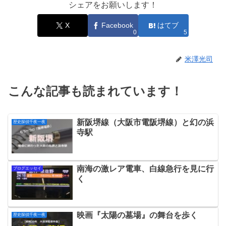
シェアをお願いします！
X
Facebook
はてブ
0
5
米澤光司
こんな記事も読まれています！
新阪堺線（大阪市電阪堺線）と幻の浜
歴史探偵千夜一夜
寺駅
南海の激レア電車、白線急行を見に行
ブログエッセイ
く
映画『太陽の墓場』の舞台を歩く
歴史探偵千夜一夜