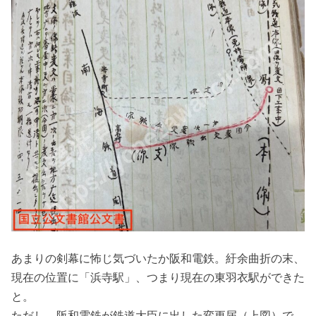
あまりの剣幕に怖じ気づいたか阪和電鉄。紆余曲折の末、
現在の位置に「浜寺駅」、つまり現在の東羽衣駅ができた
と。
ただし、阪和電鉄が鉄道大臣に出した変更届（上図）で