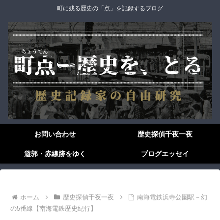
町に残る歴史の「点」を記録するブログ
お問い合わせ
歴史探偵千夜一夜
遊郭・赤線跡をゆく
ブログエッセイ
ホーム
歴史探偵千夜一夜
南海電鉄浜寺公園駅－幻
の5番線【南海電鉄歴史紀行】