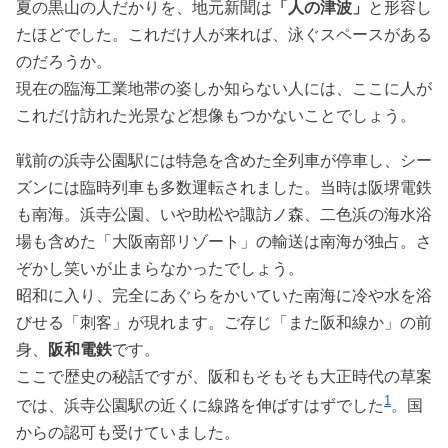
夏の黒山の人だかりを、地元新聞は
「人の津波」
と形容し
たほどでした。これだけ人が来れば、泳ぐスペースがある
のだろうか。
現在の臨海工業地帯の姿しか知らない人には、ここに人が
これだけ訪れた光景など想像もつかないことでしょう。
戦前の浜寺公園駅には特急を含めた全列車が停車し、シー
ズンには臨時列車も多数運転されました。当時は阪堺電鉄
も南海。浜寺公園、いや助松や諏訪ノ森、二色浜の海水浴
場も含めた「大阪南部リゾート」の輸送は南海が独占。さ
ぞかし笑いが止まらなかったでしょう。
昭和に入り、完全にあぐらをかいていた南海に冷や水を浴
びせる「刺客」が現れます。ご存じ「また阪和線か」の前
身、
阪和電鉄
です。
ここで歴史の秘話ですが、阪和もそもそも大正時代の草案
1
では、浜寺公園駅の近くに線路を伸ばすはずでした
。国
からの認可も受けていました。