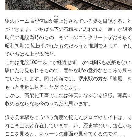
かさ
駅のホーム高が何回か
嵩
上げされている姿を目視すること
ができます。いちばん下の石積みと思われる「層」が明治
時代の開設当時のもの、その上のコンクリートがおそらく
昭和初期に嵩上げされたものだろうと推測できます。そし
ていちばん上が現代と。
これは開設100年以上が経過せず、かつ移転も改築もない
駅にだけ見られるもので、意外な駅の意外なところで残っ
ていたりします。同じ南海では、堺東駅の方が「地層」を
もっと間近に見ることができます。
しかし、高架化工事でこれは確実になくなる模様。写真に
収めるならなら今のうちだと思います。
浜寺公園駅をこういう角度で捉えたブログやサイトは、そ
れこそ山ほど存在しています。が、歴史学という観点から
ここを見ると、もう一つの側面が見えてくるのです…。