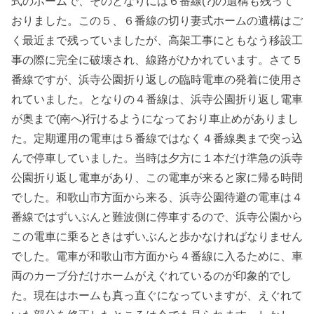
式のホームで、そのとなりには６番線(?)の遺構も残って
おりました。この５、６番線の切り妻式ホームの遺構はご
く最近まで残っていましたが、高架工事にともなう移設工
事の際に完全に破壊され、線路がひかれています。さて５
番線ですが、浜寺公園折り返しの臨時電車の発着に使用さ
れていました。となりの４番線は、浜寺公園折り返し電車
が奥まで(南へ)行けるようになっており車止めがありまし
た。定期運用の電車は５番線ではなく４番線奥まで突っ込
んで停車していました。当時は夕方に１本だけ準急の浜寺
公園折り返し電車があり、この電車が来ると家に帰る時間
でした。和歌山市方面から来る、浜寺公園待避の電車は４
番線ではずいぶんと難波側に停車するので、浜寺公園から
この電車に乗るときはずいぶんと歩かなければなりません
でした。電車が和歌山市方面から４番線に入るために、車
両のカーブ分だけホームがえぐれているのが印象的でし
た。現在はホームも真っ直ぐになっていますが、えぐれて