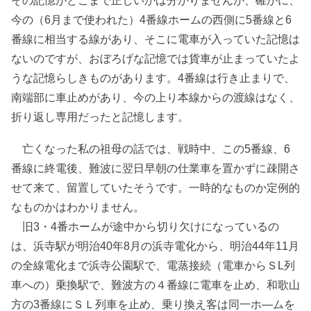
その記憶がどこまで正しいかは分かりませんが、確かに、
今の（6月まで使われた）4番線ホームの西側に5番線と6
番線に相当する線があり、そこに電車が入っていた記憶は
ないのですが、おぼろげな記憶では貨車が止まっていたよ
うな記憶らしきものがあります。4番線は行き止まりで、
南端部に車止めがあり、今の上り本線からの渡線はなく、
折り返し専用だったと記憶します。
亡くなった私の祖母の話では、戦時中、この5番線、6
番線に終電後、難波に翌日早朝の仕業車を置かずに疎開さ
せて来て、留置していたそうです。一時的なものか定例的
なものかはわかりません。
旧3・4番ホームが途中から切り欠けになっているの
は、浜寺駅が明治40年8月の浜寺電化から、明治44年11月
の全線電化まで浜寺公園駅で、電蒸接続（電車からＳL列
車への）乗換駅で、難波方の４番線に電車を止め、和歌山
方の3番線にＳＬ列車を止め、乗り換え客は同一ホ―ムを