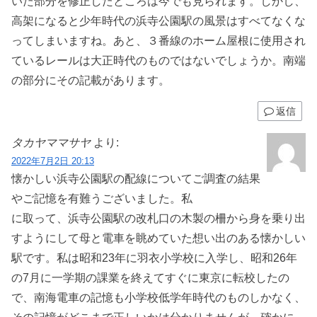
いた部分を修正したところは今でも見られます。しかし、
高架になると少年時代の浜寺公園駅の風景はすべてなくな
ってしまいますね。あと、３番線のホーム屋根に使用され
ているレールは大正時代のものではないでしょうか。南端
の部分にその記載があります。
返信
タカヤママサヤ
より:
2022年7月2日 20:13
懐かしい浜寺公園駅の配線についてご調査の結果
やご記憶を有難うございました。私
に取って、浜寺公園駅の改札口の木製の柵から身を乗り出
すようにして母と電車を眺めていた想い出のある懐かしい
駅です。私は昭和23年に羽衣小学校に入学し、昭和26年
の7月に一学期の課業を終えてすぐに東京に転校したの
で、南海電車の記憶も小学校低学年時代のものしかなく、