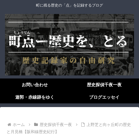
町に残る歴史の「点」を記録するブログ
お問い合わせ
歴史探偵千夜一夜
遊郭・赤線跡をゆく
ブログエッセイ
ホーム
歴史探偵千夜一夜
上野芝と向ヶ丘町の歴史
と月見橋【阪和線歴史紀行】