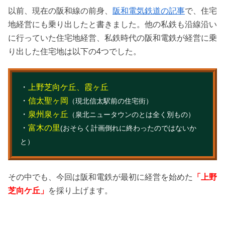
以前、現在の阪和線の前身、
阪和電気鉄道の記事
で、住宅
地経営にも乗り出したと書きました。他の私鉄も沿線沿い
に行っていた住宅地経営、私鉄時代の阪和電鉄が経営に乗
り出した住宅地は以下の4つでした。
・
上野芝向ケ丘、霞ヶ丘
・
信太聖ヶ岡
（現北信太駅前の住宅街）
・
泉州泉ヶ丘
（泉北ニュータウンのとは全く別もの）
・
富木の里
(おそらく計画倒れに終わったのではないか
と）
その中でも、今回は阪和電鉄が最初に経営を始めた
「上野
芝向ケ丘」
を採り上げます。