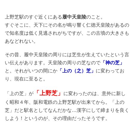
上野芝駅のすぐ近くにある
履中天皇陵
のこと。
すぐそこに、天下にその名が鳴り響く仁徳天皇陵があるの
で知名度は低く見逃されがちですが、この古墳の大きさも
あなどれない。
その昔、履中天皇陵の周りには芝生が生えていたという言
い伝えがあります。天皇陵の周りの芝なので
「神の芝」
と。それがいつの間にか
「上の（之）芝」
に変わってお
り、現在に至ると。
「上野芝」
「上の芝」が
に変わったのは、意外に新し
く昭和４年、阪和電鉄の上野芝駅が出来てから。「上の
芝」だと駅名としてなんだかな…漢字にして締まりを良く
しよう！というのが、その理由だったそうです。