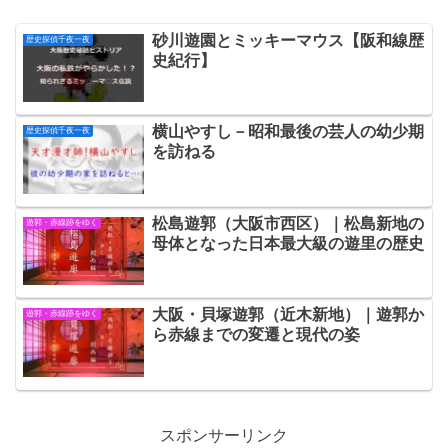
砂川遊園とミッキーマウス【阪和線歴
歴史探偵千夜一夜
史紀行】
横山やすし－昭和最後の芸人の幼少期
歴史探偵千夜一夜
を訪ねる
松島遊郭（大阪市西区）｜松島新地の
遊郭・赤線跡をゆく
母体となった日本最大級の遊里の歴史
大阪・貝塚遊郭（近木新地）｜遊郭か
遊郭・赤線跡をゆく
ら赤線までの変遷と現代の姿
スポンサーリンク