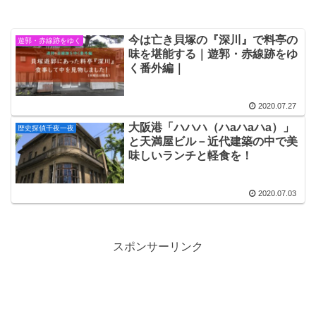
今は亡き貝塚の『深川』で料亭の
遊郭・赤線跡をゆく
味を堪能する｜遊郭・赤線跡をゆ
く番外編｜
2020.07.27
大阪港「ハハハ（ハaハaハa）」
歴史探偵千夜一夜
と天満屋ビル－近代建築の中で美
味しいランチと軽食を！
2020.07.03
スポンサーリンク