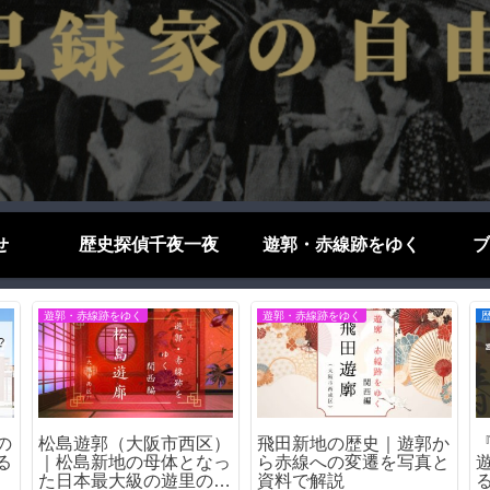
せ
歴史探偵千夜一夜
遊郭・赤線跡をゆく
ブ
遊郭・赤線跡をゆく
遊郭・赤線跡をゆく
の
松島遊郭（大阪市西区）
飛田新地の歴史｜遊郭か
る
｜松島新地の母体となっ
ら赤線への変遷を写真と
た日本最大級の遊里の歴
資料で解説