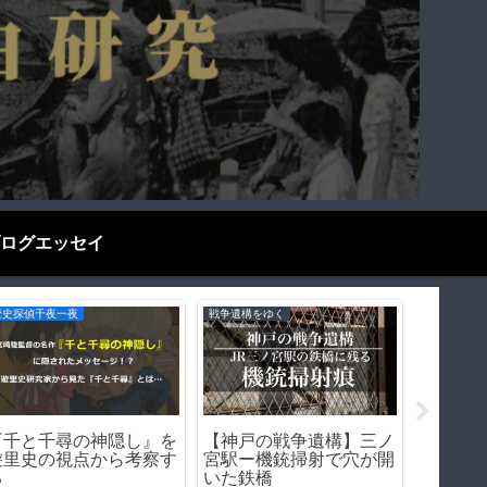
ログエッセイ
歴史探偵千夜一夜
戦争遺構をゆく
歴史探偵千
『千と千尋の神隠し』を
【神戸の戦争遺構】三ノ
【前編
遊里史の視点から考察す
宮駅ー機銃掃射で穴が開
を冷酷
る
いた鉄橋
る