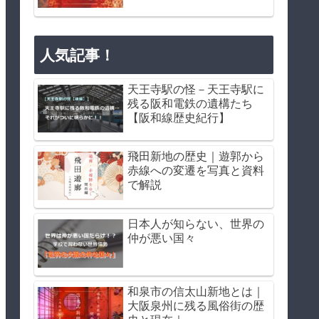
人気記事！
天王寺駅の怪－天王寺駅に
残る阪和電鉄の遺構たち
【阪和線歴史紀行】
飛田新地の歴史｜遊郭から
赤線への変遷を写真と資料
で解説
日本人が知らない、世界の
仲が悪い国々
和泉市の信太山新地とは｜
大阪泉州に残る風俗街の歴