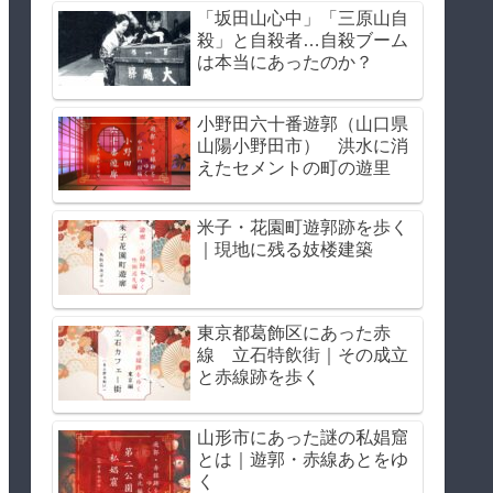
「坂田山心中」「三原山自
殺」と自殺者…自殺ブーム
は本当にあったのか？
小野田六十番遊郭（山口県
山陽小野田市） 洪水に消
えたセメントの町の遊里
米子・花園町遊郭跡を歩く
｜現地に残る妓楼建築
東京都葛飾区にあった赤
線 立石特飲街｜その成立
と赤線跡を歩く
山形市にあった謎の私娼窟
とは｜遊郭・赤線あとをゆ
く