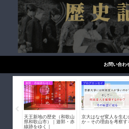
お問い合わ
遊郭・赤線跡をゆく
ブログエッセイ
したから
天王新地の歴史（和歌山
京大はなぜ変人を生む
メリット
県和歌山市）｜遊郭・赤
か－その理由を考察す
線跡をゆく｜