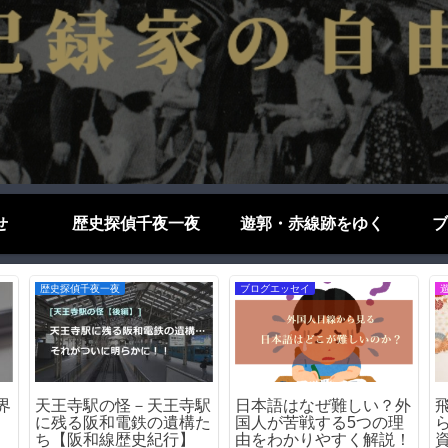
せ
歴史探偵千夜一夜
遊郭・赤線跡をゆく
ブ
歴史探偵千夜一夜
歴史探偵千夜一夜
遊
飛田新地の「嘆きの壁」
阪和線の前身「阪和電
の
｜遊郭を囲った壁の痕跡
鉄」とは？｜天王寺〜和
歌山を結んだ伝説の私鉄