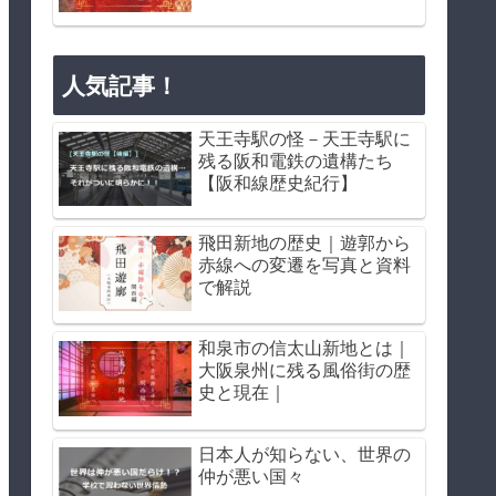
人気記事！
天王寺駅の怪－天王寺駅に
残る阪和電鉄の遺構たち
【阪和線歴史紀行】
飛田新地の歴史｜遊郭から
赤線への変遷を写真と資料
で解説
和泉市の信太山新地とは｜
大阪泉州に残る風俗街の歴
史と現在｜
日本人が知らない、世界の
仲が悪い国々