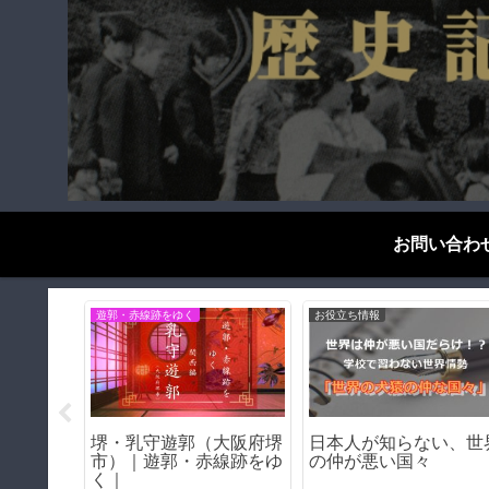
お問い合わ
ブログエッセイ
遊郭・赤線跡をゆく
隠し』を
京大はなぜ変人を生むの
東京・玉の井の歴史｜
ら考察す
か－その理由を考察する
郭ではない！日本最大
私娼窟の正体