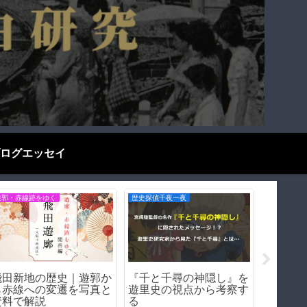
ログエッセイ
遊郭・赤線跡をゆく
遊郭・赤線跡をゆく
歴史探偵千
松島遊郭（大阪市西区）
天王新地の歴史（和歌山
【前編
｜松島新地の母体となっ
県和歌山市）｜遊郭・赤
を冷酷
た日本最大級の遊里の歴
線跡をゆく｜
る