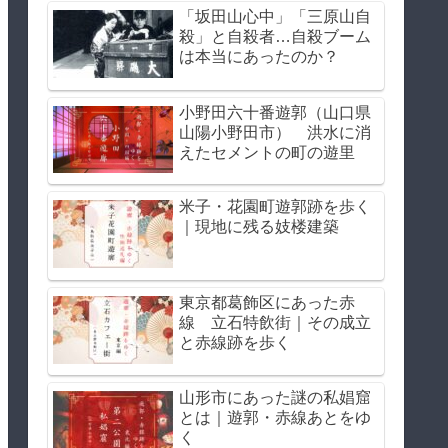
「坂田山心中」「三原山自
殺」と自殺者…自殺ブーム
は本当にあったのか？
小野田六十番遊郭（山口県
山陽小野田市） 洪水に消
えたセメントの町の遊里
米子・花園町遊郭跡を歩く
｜現地に残る妓楼建築
東京都葛飾区にあった赤
線 立石特飲街｜その成立
と赤線跡を歩く
山形市にあった謎の私娼窟
とは｜遊郭・赤線あとをゆ
く