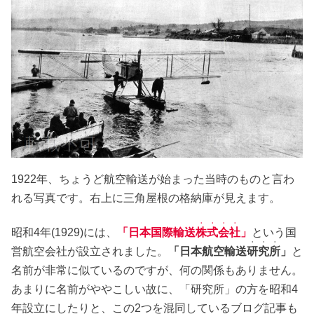
1922年、ちょうど航空輸送が始まった当時のものと言わ
れる写真です。右上に三角屋根の格納庫が見えます。
・・・・
昭和4年(1929)には、
「日本国際輸送
株式会社
」
という国
・・・
営航空会社が設立されました。
「日本航空輸送
研究所
」
と
名前が非常に似ているのですが、何の関係もありません。
あまりに名前がややこしい故に、「研究所」の方を昭和4
年設立にしたりと、この2つを混同しているブログ記事も