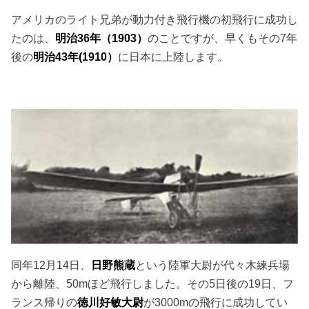
アメリカのライト兄弟が動力付き飛行機の初飛行に成功し
たのは、
明治36年（1903）
のことですが、早くもその7年
後の
明治43年(1910）
に日本に上陸します。
同年12月14日、
日野熊蔵
という陸軍大尉が代々木練兵場
から離陸、50mほど飛行しました。その5日後の19日、フ
ランス帰りの
徳川好敏大尉
が3000mの飛行に成功してい