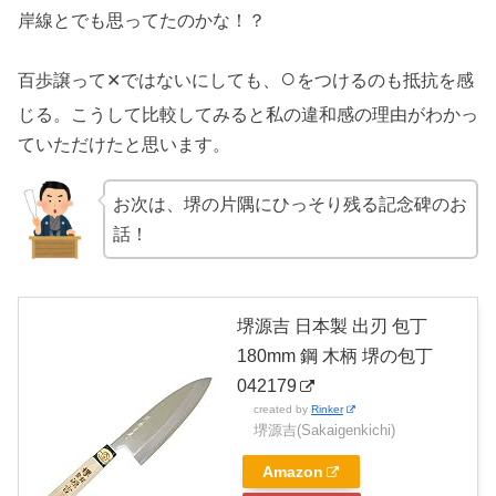
岸線とでも思ってたのかな！？
○
百歩譲って✕ではないにしても、
をつけるのも抵抗を感
じる。こうして比較してみると私の違和感の理由がわかっ
ていただけたと思います。
お次は、堺の片隅にひっそり残る記念碑のお
話！
堺源吉 日本製 出刃 包丁
180mm 鋼 木柄 堺の包丁
042179
created by
Rinker
堺源吉(Sakaigenkichi)
Amazon