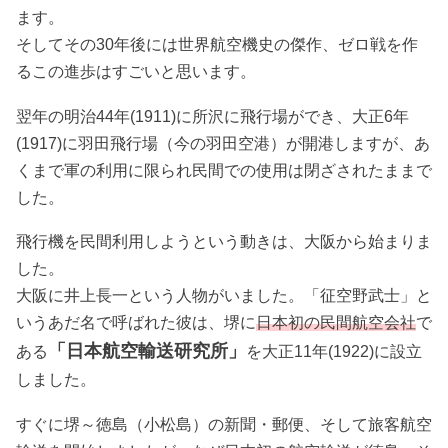
ます。
そしてその30年後には世界航空機史の傑作、ゼロ戦を作
るこの進歩はすごいと思います。
翌年の明治44年(1911)に所沢に飛行場ができ、大正6年
(1917)に羽田飛行場（今の羽田空港）が開港しますが、あ
くまで軍の利用に限られ民間での使用は閉ざされたままで
した。
飛行機を民間利用しようという動きは、大阪から始まりま
した。
大阪に井上長一という人物がいました。「征空野武士」と
いうあだ名で呼ばれた彼は、堺に
日本初の民間航空会社
で
「日本航空輸送研究所」
ある
を大正11年(1922)に設立
しました。
すぐに堺～徳島（小松島）の新聞・郵便、そして旅客航空