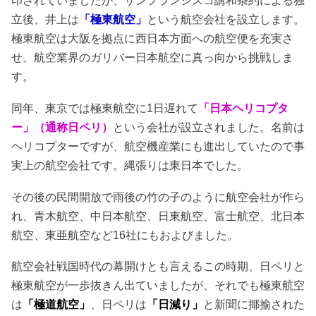
印されていましたが、サンフランシスコ講和条約による独
立後、井上は
「極東航空」
という航空会社を設立します。
極東航空は大阪を拠点に西日本方面への航空便を充実さ
せ、航空業界のガリバー日本航空に真っ向から挑戦しま
す。
同年、東京では極東航空に1日遅れて
「日本ヘリコプタ
ー」（通称日ペリ）
という会社が設立されました。名前は
ヘリコプターですが、航空機産業にも進出していたので事
実上の航空会社です。縄張りは東日本でした。
その後の民間開放で雨後の竹の子のように航空会社が作ら
れ、青木航空、中日本航空、日東航空、富士航空、北日本
航空、東亜航空など16社にもおよびました。
航空会社戦国時代の幕開けとも言えるこの時期、日ペリと
極東航空が一歩抜きん出ていましたが、それでも極東航空
は
「極道航空」
、日ペリは
「日減り」
と新聞に揶揄された