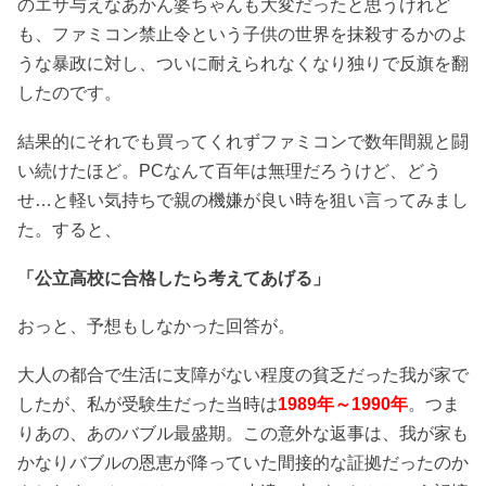
のエサ与えなあかん婆ちゃんも大変だったと思うけれど
も、ファミコン禁止令という子供の世界を抹殺するかのよ
うな暴政に対し、ついに耐えられなくなり独りで反旗を翻
したのです。
結果的にそれでも買ってくれずファミコンで数年間親と闘
い続けたほど。PCなんて百年は無理だろうけど、どう
せ…と軽い気持ちで親の機嫌が良い時を狙い言ってみまし
た。すると、
「公立高校に合格したら考えてあげる」
おっと、予想もしなかった回答が。
大人の都合で生活に支障がない程度の貧乏だった我が家で
したが、私が受験生だった当時は
1989年～1990年
。つま
りあの、あのバブル最盛期。この意外な返事は、我が家も
かなりバブルの恩恵が降っていた間接的な証拠だったのか