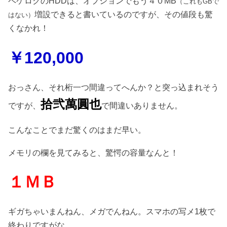
ペケロクのHDDは、オプションでもう４０MB
（これもGBで
増設できると書いているのですが、その値段も驚
はない）
くなかれ！
￥120,000
おっさん、それ桁一つ間違ってへんか？と突っ込まれそう
拾弐萬圓也
ですが、
で間違いありません。
こんなことでまだ驚くのはまだ早い。
メモリの欄を見てみると、驚愕の容量なんと！
１ＭＢ
ギガちゃいまんねん、メガでんねん。スマホの写メ1枚で
終わりですがな。