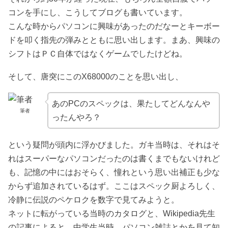
コンを手にし、こうしてブログも書いています。
こんな時からパソコンに興味があったのだなーとキーボー
ドを叩く指先の弾みとともに思い出します。まあ、興味の
シフトはＰＣ自体ではなくゲームでしたけどね。
そして、唐突にこのX68000のことを思い出し、
あのPCのスペックは、果たしてどんなんや
筆者
ったんやろ？
という疑問が頭内に浮かびました。ガキ当時は、それはそ
れはスーパーなパソコンだったのは書くまでもないけれど
も、記憶の中にはおそらく、憧れという思い出補正も少な
からず追加されているはず。ここはスペック厨よろしく、
冷静に伝説のペケロクを数字で見てみようと。
ネットに転がっている当時のカタログと、Wikipedia先生
の記事によると、中学生当時、パソコン雑誌とかを見て知