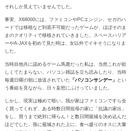
それしか見えていませんでした。
事実、X68000には、ファミコンやPCエンジン、セガのハ
ードでは移植など到底不可能だったゲームが、ほぼそのま
まのクオリティで移植されていきました。スペースハリア
ーやA-JAXを初めて見た時は、女以外でイキそうになりま
した。
当時自他共に認めるゲーム馬鹿だった私は、当然これが欲
しくてたまらない。パソコン雑誌を立ち読みしたり、当時
毎週日曜の朝に放送されていた
「パソコンサンデー」
とい
う番組を見ながら、日々妄想にふけっていました。
しかし、現実は極めて暗い。我が家はファミコンですら全
く買ってくれず、ある時数日間祖母の家に「抗議の家出」
をし、買うまで絶対に帰らん！と数日間籠城を決め込んだ
ほどでした。孫に籠城された上に、食べ盛りのオスに大量