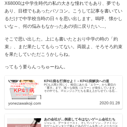
X68000は中学生時代の私の大きな憧れでもあり、夢でも
あり、目標でもあったパソコン。こうして記事を書いてい
るだけで中学校当時の日々を思い出します。嗚呼、懐かし
いな～、何の悩みもなかったあの頃に戻りたい…。
そこで思い出した。上にも書いたとおり中学の時の「約
束」、まだ果たしてもらってない。両親よ、そろそろ約束
を果たしていただこうかしらね。
ってもう要らんっちゅーねん。
KP41病を打倒せよ！－KP41病解決への道
PCも人間と同じく、軽症にあたる「エラー」から重症の
「重大」まで、様々な病気（エラー）が発生しています。
その中でも、ITエンジニアたちを震え上がらせている厄介
な病があります。そんな病の中でもかなり厄介なものの一
つに、「KP41病」というもの...
2020.01.28
yonezawakoji.com
あの会社が…倒産して今はないゲーム会社たち
ジャレコ、データイースト、そしてハドソン…ファミコン
やゲームセンターで遊んだあのゲームを作ったメーカーは