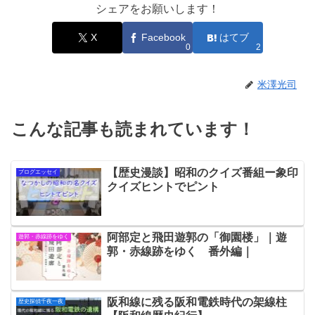
シェアをお願いします！
X
Facebook
はてブ
0
2
米澤光司
こんな記事も読まれています！
【歴史漫談】昭和のクイズ番組ー象印
ブログエッセイ
クイズヒントでピント
阿部定と飛田遊郭の「御園楼」｜遊
遊郭・赤線跡をゆく
郭・赤線跡をゆく 番外編｜
阪和線に残る阪和電鉄時代の架線柱
歴史探偵千夜一夜