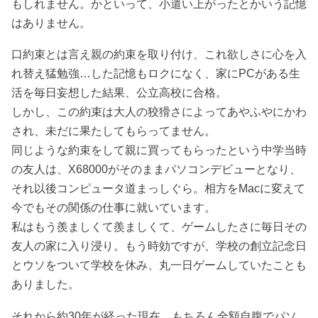
もしれません。かといって、小遣い上がったとかいう記憶
はありません。
口約束とは言え親の約束を取り付け、これ欲しさに心を入
れ替え猛勉強…した記憶もロクになく、家にPCがある生
活を毎日妄想した結果、公立高校に合格。
しかし、この約束は大人の狡猾さによってあやふやにかわ
され、未だに果たしてもらってません。
同じような約束をして親に買ってもらったという中学当時
の友人は、X68000がそのままパソコンデビューとなり、
それ以後コンピュータ道まっしぐら。相方をMacに変えて
今でもその関係の仕事に就いています。
私はもう羨ましくて羨ましくて、ゲームしたさに毎日その
友人の家に入り浸り。もう時効ですが、学校の創立記念日
とウソをついて学校を休み、丸一日ゲームしていたことも
ありました。
それから約30年が経った現在、もちろん全額自腹でパソ