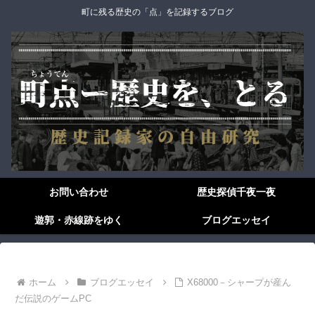
町に残る歴史の「点」を記録するブログ
お問い合わせ
歴史探偵千夜一夜
遊郭・赤線跡をゆく
ブログエッセイ
ホーム
ブログエッセイ
X68000－シャープが産ん
だ伝説のゲームPC