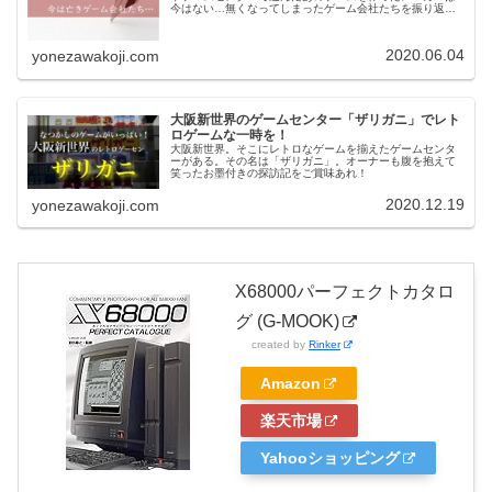
今はない…無くなってしまったゲーム会社たちを振り返
る。
2020.06.04
yonezawakoji.com
大阪新世界のゲームセンター「ザリガニ」でレト
ロゲームな一時を！
大阪新世界。そこにレトロなゲームを揃えたゲームセンタ
ーがある。その名は「ザリガニ」。オーナーも腹を抱えて
笑ったお墨付きの探訪記をご賞味あれ！
2020.12.19
yonezawakoji.com
X68000パーフェクトカタロ
グ (G-MOOK)
created by
Rinker
Amazon
楽天市場
Yahooショッピング