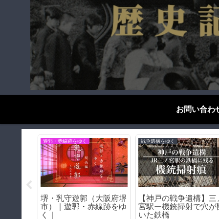
お問い合わ
遊郭・赤線跡をゆく
歴史探偵千夜一夜
したから
東京・玉の井の歴史｜遊
天王寺駅の怪－天王寺
メリット
郭ではない！日本最大の
に残る阪和電鉄の遺構
私娼窟の正体
ち【阪和線歴史紀行】