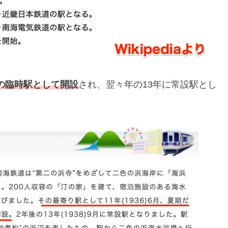
業の臨時駅として開設
され、翌々年の13年に常設駅とし