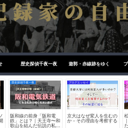
せ
歴史探偵千夜一夜
遊郭・赤線跡をゆく
ブ
歴史探偵千夜一夜
ブログエッセイ
駅
飛田新地の「嘆きの壁」
日本語はなぜ難しい？外
た
｜遊郭を囲った壁の痕跡
国人が苦戦する5つの理
由をわかりやすく解説！