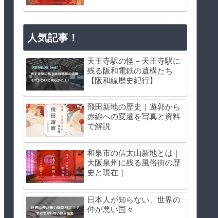
人気記事！
天王寺駅の怪－天王寺駅に
残る阪和電鉄の遺構たち
【阪和線歴史紀行】
飛田新地の歴史｜遊郭から
赤線への変遷を写真と資料
で解説
和泉市の信太山新地とは｜
大阪泉州に残る風俗街の歴
史と現在｜
日本人が知らない、世界の
仲が悪い国々