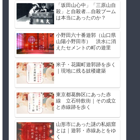
「坂田山心中」「三原山自
殺」と自殺者…自殺ブーム
は本当にあったのか？
小野田六十番遊郭（山口県
山陽小野田市） 洪水に消
えたセメントの町の遊里
米子・花園町遊郭跡を歩く
｜現地に残る妓楼建築
東京都葛飾区にあった赤
線 立石特飲街｜その成立
と赤線跡を歩く
山形市にあった謎の私娼窟
とは｜遊郭・赤線あとをゆ
く