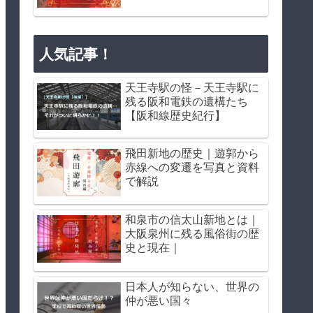
人気記事！
天王寺駅の怪－天王寺駅に
残る阪和電鉄の遺構たち
【阪和線歴史紀行】
飛田新地の歴史｜遊郭から
赤線への変遷を写真と資料
で解説
和泉市の信太山新地とは｜
大阪泉州に残る風俗街の歴
史と現在｜
日本人が知らない、世界の
仲が悪い国々