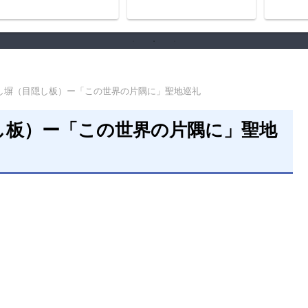
し塀（目隠し板）ー「この世界の片隅に」聖地巡礼
し板）ー「この世界の片隅に」聖地