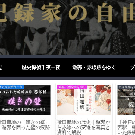
せ
歴史探偵千夜一夜
遊郭・赤線跡をゆく
ブ
歴史探偵千夜一夜
ブログエッセイ
遊
天王寺駅の怪－天王寺駅
禁煙2ヶ月達成したから
の
に残る阪和電鉄の遺構た
言える！禁煙のメリット
ち【阪和線歴史紀行】
＆デメリット