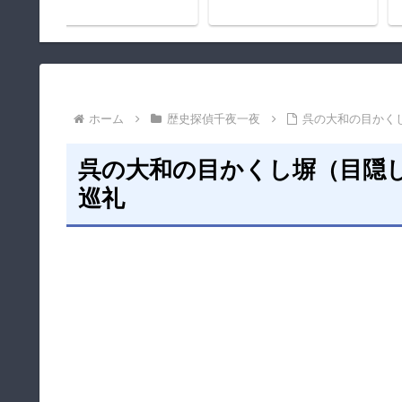
ホーム
歴史探偵千夜一夜
呉の大和の目かく
呉の大和の目かくし塀（目隠
巡礼