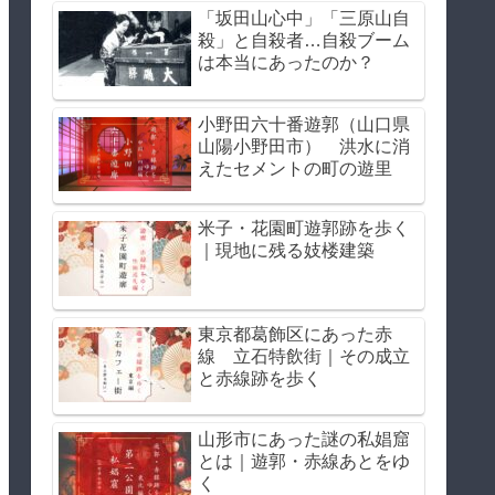
「坂田山心中」「三原山自
殺」と自殺者…自殺ブーム
は本当にあったのか？
小野田六十番遊郭（山口県
山陽小野田市） 洪水に消
えたセメントの町の遊里
米子・花園町遊郭跡を歩く
｜現地に残る妓楼建築
東京都葛飾区にあった赤
線 立石特飲街｜その成立
と赤線跡を歩く
山形市にあった謎の私娼窟
とは｜遊郭・赤線あとをゆ
く