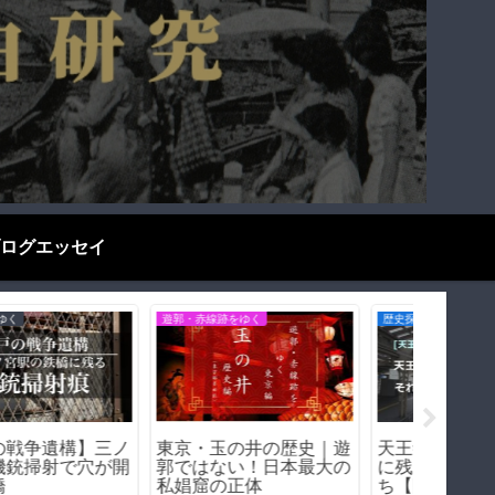
ログエッセイ
遊郭・赤線跡をゆく
遊郭・赤線跡をゆく
お役立ち情
天王新地の歴史（和歌山
堺・乳守遊郭（大阪府堺
KP41
県和歌山市）｜遊郭・赤
市）｜遊郭・赤線跡をゆ
KP41
線跡をゆく｜
く｜