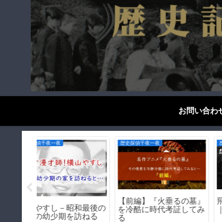
お問い合わ
戦争遺構をゆく
遊郭・赤線跡をゆく
｜遊郭か
【神戸の戦争遺構】三ノ
東京・玉の井の歴史｜
を写真と
宮駅ー機銃掃射で穴が開
郭ではない！日本最大
いた鉄橋
私娼窟の正体