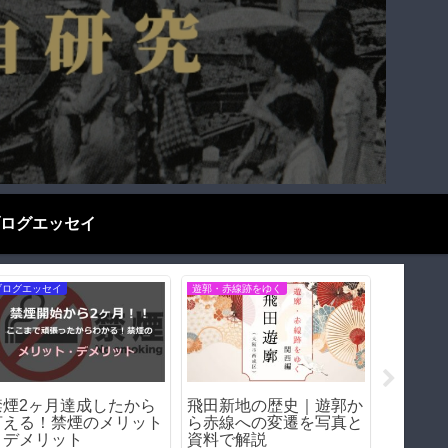
ログエッセイ
ブログエッセイ
遊郭・赤線跡をゆく
ブログエッ
日本語はなぜ難しい？外
堺・乳守遊郭（大阪府堺
あの会
国人が苦戦する5つの理
市）｜遊郭・赤線跡をゆ
はない
由をわかりやすく解説！
く｜