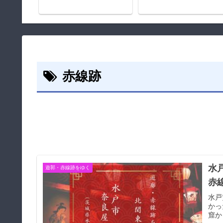
赤線跡
水
遊郭・赤線跡をゆく
赤
水戸
かっ
窟か