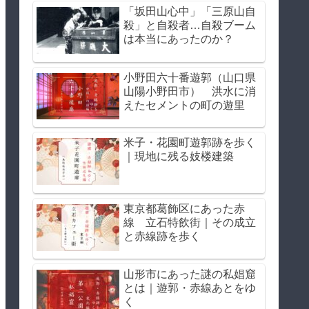
「坂田山心中」「三原山自
殺」と自殺者…自殺ブーム
は本当にあったのか？
小野田六十番遊郭（山口県
山陽小野田市） 洪水に消
えたセメントの町の遊里
米子・花園町遊郭跡を歩く
｜現地に残る妓楼建築
東京都葛飾区にあった赤
線 立石特飲街｜その成立
と赤線跡を歩く
山形市にあった謎の私娼窟
とは｜遊郭・赤線あとをゆ
く