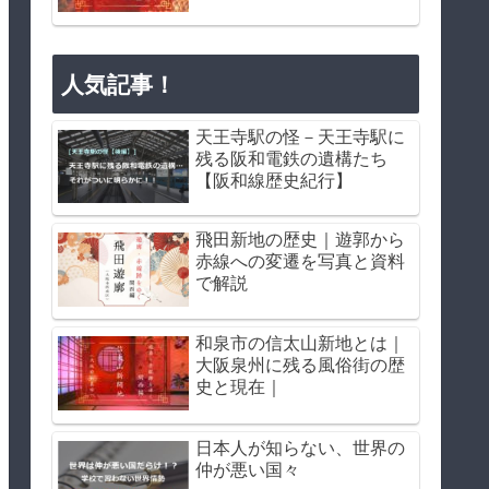
人気記事！
天王寺駅の怪－天王寺駅に
残る阪和電鉄の遺構たち
【阪和線歴史紀行】
飛田新地の歴史｜遊郭から
赤線への変遷を写真と資料
で解説
和泉市の信太山新地とは｜
大阪泉州に残る風俗街の歴
史と現在｜
日本人が知らない、世界の
仲が悪い国々