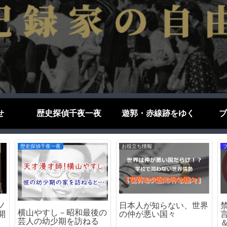
せ
歴史探偵千夜一夜
遊郭・赤線跡をゆく
ブ
遊郭・赤線跡をゆく
遊郭・赤線跡をゆく
駅
東京・玉の井の歴史｜遊
天王新地の歴史（和歌山
た
郭ではない！日本最大の
県和歌山市）｜遊郭・赤
私娼窟の正体
線跡をゆく｜