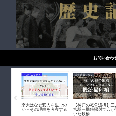
お問い合わ
歴史探偵千夜一夜
歴史探偵千夜一夜
｜遊郭か
飛田新地の「嘆きの壁」
天王寺駅の怪－天王寺
を写真と
｜遊郭を囲った壁の痕跡
に残る阪和電鉄の遺構
ち【阪和線歴史紀行】