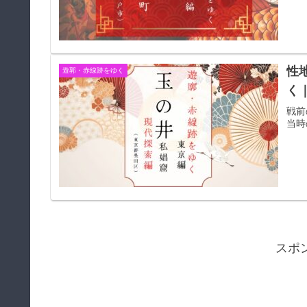
性
遊郭・赤線跡をゆく
く
戦前
当時
スポ