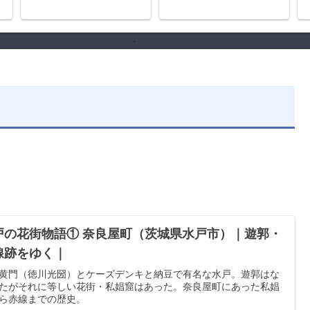
戸の花街物語① 奈良屋町（茨城県水戸市）｜遊郭・
線跡をゆく｜
黄門（徳川光圀）とケーズデンキと納豆で有名な水戸。遊郭はな
たがそれに等しい花街・私娼窟はあった。奈良屋町にあった私娼
ら赤線までの歴史。