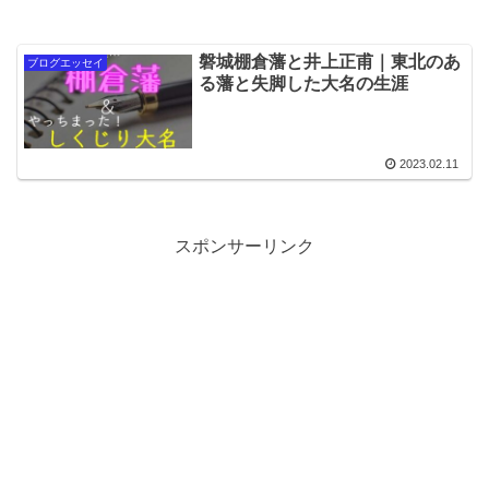
磐城棚倉藩と井上正甫｜東北のあ
ブログエッセイ
る藩と失脚した大名の生涯
2023.02.11
スポンサーリンク