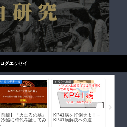
ログエッセイ
歴史探偵千夜一夜
お役立ち情報
お役立ち情
【前編】『火垂るの墓』
KP41病を打倒せよ！－
日本人
を冷酷に時代考証してみ
KP41病解決への道
の仲が
る