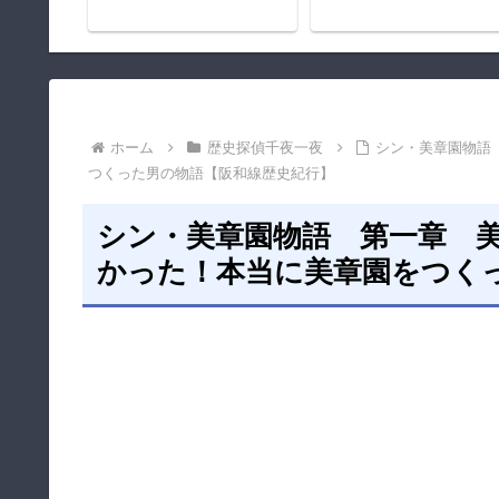
ホーム
歴史探偵千夜一夜
シン・美章園物語
つくった男の物語【阪和線歴史紀行】
シン・美章園物語 第一章 
かった！本当に美章園をつく