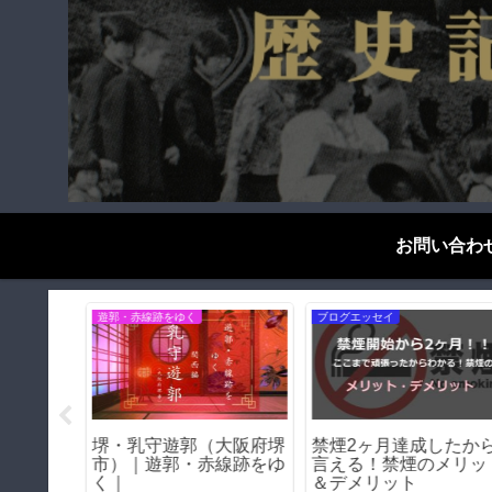
お問い合わ
遊郭・赤線跡をゆく
ブログエッセイ
天王寺駅
堺・乳守遊郭（大阪府堺
禁煙2ヶ月達成したか
の遺構た
市）｜遊郭・赤線跡をゆ
言える！禁煙のメリッ
紀行】
く｜
＆デメリット