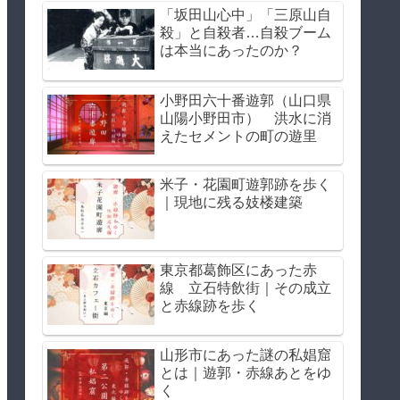
「坂田山心中」「三原山自
殺」と自殺者…自殺ブーム
は本当にあったのか？
小野田六十番遊郭（山口県
山陽小野田市） 洪水に消
えたセメントの町の遊里
米子・花園町遊郭跡を歩く
｜現地に残る妓楼建築
東京都葛飾区にあった赤
線 立石特飲街｜その成立
と赤線跡を歩く
山形市にあった謎の私娼窟
とは｜遊郭・赤線あとをゆ
く