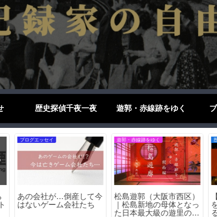
せ
歴史探偵千夜一夜
遊郭・赤線跡をゆく
ブ
ブログエッセイ
遊郭・赤線跡をゆく
ら
あの会社が…倒産して今
松島遊郭（大阪市西区）
ト
はないゲーム会社たち
｜松島新地の母体となっ
た日本最大級の遊里の歴