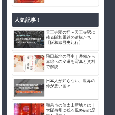
人気記事！
天王寺駅の怪－天王寺駅に
残る阪和電鉄の遺構たち
【阪和線歴史紀行】
飛田新地の歴史｜遊郭から
赤線への変遷を写真と資料
で解説
日本人が知らない、世界の
仲が悪い国々
和泉市の信太山新地とは｜
大阪泉州に残る風俗街の歴